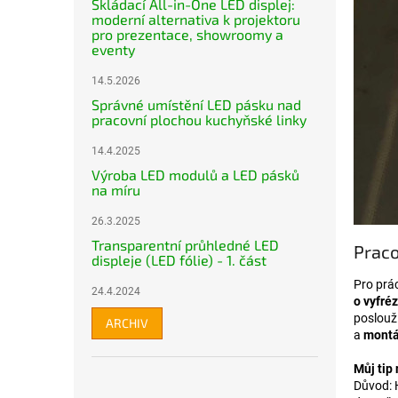
Skládací All-in-One LED displej:
moderní alternativa k projektoru
pro prezentace, showroomy a
eventy
14.5.2026
Správné umístění LED pásku nad
pracovní plochou kuchyňské linky
14.4.2025
Výroba LED modulů a LED pásků
na míru
26.3.2025
Transparentní průhledné LED
Praco
displeje (LED fólie) - 1. část
Pro prá
24.4.2024
o vyfré
poslouž
ARCHIV
a
montá
Můj tip
Důvod: H