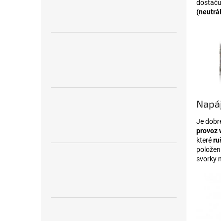
dostaču
(neutrál
Napáj
Je dobr
provoz 
které
ru
položení
svorky n