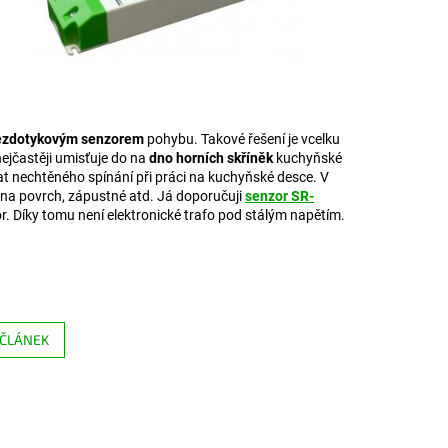
ezdotykovým senzorem
pohybu. Takové řešení je vcelku
nejčastěji umisťuje do na
dno horních skříněk
kuchyňské
vat nechtěného spínání při práci na kuchyňské desce. V
 na povrch, zápustné atd. Já doporučuji
senzor SR-
or. Díky tomu není elektronické trafo pod stálým napětím.
 ČLÁNEK