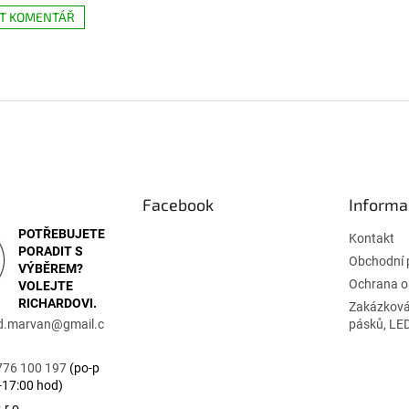
AT KOMENTÁŘ
Facebook
Informa
POTŘEBUJETE
Kontakt
PORADIT S
Obchodní 
VÝBĚREM?
Ochrana o
VOLEJTE
RICHARDOVI.
Zakázková
rd.marvan
@
gmail.c
pásků, LE
776 100 197
(po-p
-17:00 hod)
r.o.