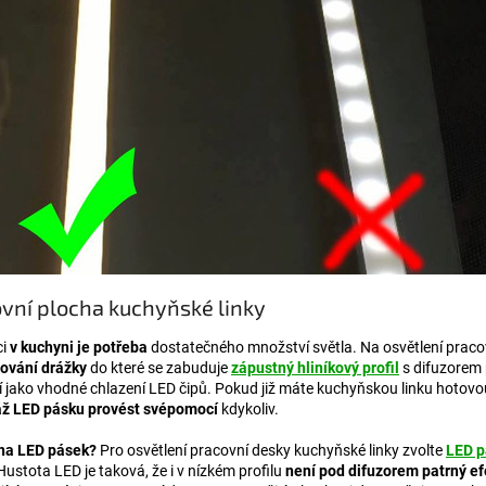
vní plocha kuchyňské linky
ci
v kuchyni je potřeba
dostatečného množství světla. Na osvětlení praco
zování drážky
do které se zabuduje
zápustný hliníkový profil
s difuzorem 
í jako vhodné chlazení LED čipů. Pokud již máte kuchyňskou linku hotov
ž LED pásku provést svépomocí
kdykoliv.
 na LED pásek?
Pro osvětlení pracovní desky kuchyňské linky zvolte
LED p
ustota LED je taková, že i v nízkém profilu
není pod difuzorem patrný e