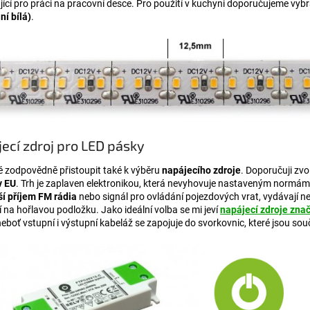
jící pro práci na pracovní desce. Pro použití v kuchyni doporučujeme vyb
ní bílá)
.
ecí zdroj pro LED pásky
é zodpovědně přistoupit také k výběru
napájecího zdroje
. Doporučuji zvo
v EU
. Trh je zaplaven elektronikou, která nevyhovuje nastaveným normám.
ší příjem FM rádia
nebo signál pro ovládání pojezdových vrat, vydávají n
 na hořlavou podložku. Jako ideální volba se mi jeví
napájecí zdroje zna
eboť vstupní i výstupní kabeláž se zapojuje do svorkovnic, které jsou souč