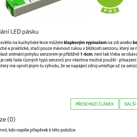
ání LED pásku
 světlo na kuchyňské lince můžete
klapkovým vypínačem
na zdi anebo
b
hé a praktické, stačí pouze mávnout rukou v blízkosti senzoru, který se 
blast snímání pohybu senzorem je přibližně
1-6cm
, není tak třeba se obá
 je celá řada různých typů senzorů pro všechna možná použití - přisazení
 který má oproti jiným tu výhodu, že se napájecí zdroj umísťuje až za senz
PŘEDCHOZÍ ČLÁNEK
DALŠÍ
ze (0)
vní, kdo napíše příspěvek k této položce.