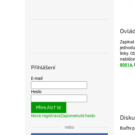
Ovlád
Zapínat
jednoduc
linky. O
nabídce
8001A
,
Přihlášení
E-mail
Heslo
PŘIHLÁSIT SE
Nová registrace
Zapomenuté heslo
Disku
nebo
Buďte pr