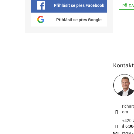
Přihlásit se přes Facebook
PŘID
Přihlásit se přes Google
Zápatí
Kontakt
richa
om
+420 
á 6:00
WULITON s.