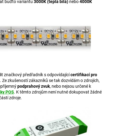
rat buďto variantu
3000K (teplá bílá)
nebo
4000K
lit značkový předřadník s odpovídající
certifikací pro
 Ze zkušeností zákazníků se tak dozvídám o zdrojích,
epříjemný
podprahový zvuk
, nebo nejsou určené k
čky POS
. K těmto zdrojům není nutné dokupovat žádné
ástí zdroje.