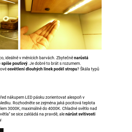
 co, ideálně v měnících barvách. Zbytečně
narůstá
e spíše pouťový
. Je dobré to brát s rozumem.
tové
osvětlení dlouhých linek podél stropu
? Škála typů
se před nákupem LED pásku zorientovat alespoň v
sledku. Rozhodněte se zejména jaká pocitová teplota
lem 3000K, maximálně do 4000K. Chladné světlo nad
ětla" se sice zakládá na pravdě, ale
nárůst svítivosti
y.