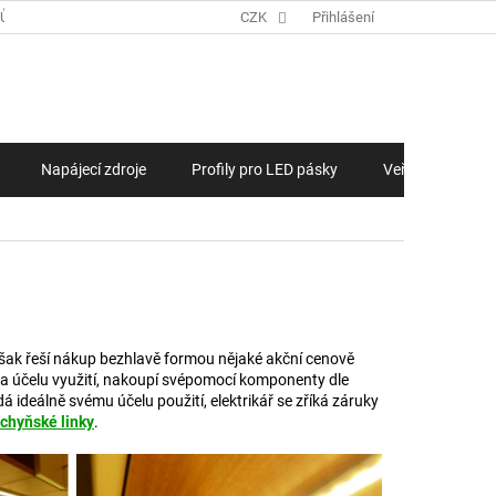
JŮ
ZAKÁZKOVÁ VÝROBA LED PÁSKŮ, LED MODULŮ NA MÍRU
CZK
Přihlášení
NÁKUPNÍ KOŠÍ
Napájecí zdroje
Profily pro LED pásky
Veřejné osvětlen
 však řeší nákup bezhlavě formou nějaké akční cenově
a účelu využití, nakoupí svépomocí komponenty dle
 ideálně svému účelu použití, elektrikář se zříká záruky
chyňské linky
.