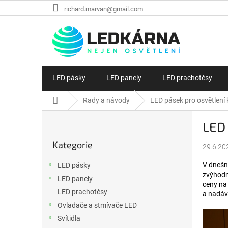
Přejít na obsah
richard.marvan@gmail.com
LED pásky
LED panely
LED prachotěsy
Domů
Rady a návody
LED pásek pro osvětlení 
Postranní panel
LED 
Přeskočit kategorie
Kategorie
29.6.20
V dnešn
LED pásky
zvýhodn
LED panely
ceny na 
LED prachotěsy
a nadáv
Ovladače a stmívače LED
Svítidla