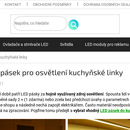
KONTAKT
OBCHODNÍ PODMÍNKY
OCHRANA OSOBNÍCH ÚDA
Ovladače a stmívače LED
Svítidla
LED moduly pro reklamu
kuchyňské linky
pásek pro osvětlení kuchyňské linky
21
í době patří LED pásky za
hojně využívaný zdroj osvětlení
. Spousta lidí
ěné sady 2 + (1 zdarma) nebo zcela bez předchozí úvahy o parametrech 
e-shopu a následně nechá zapojit elektrikářem. Často materiál neodpovídá
á na zpracování. Pojďme tomu předejít a
vybrat vhodný
LED pásek do ku