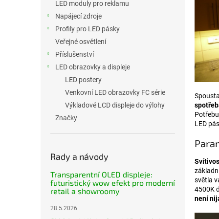
LED moduly pro reklamu
Napájecí zdroje
Profily pro LED pásky
Veřejné osvětlení
Příslušenství
LED obrazovky a displeje
LED postery
Venkovní LED obrazovky FC série
Spousta 
Výkladové LCD displeje do výlohy
spotřeb
Potřebu
Značky
LED pásk
Param
Rady a návody
Svítivos
základn
Transparentní OLED displeje:
světla 
futuristický wow efekt pro moderní
4500K d
retail a showroomy
není ni
28.5.2026