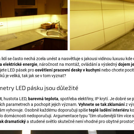
lidí se často nechá zcela unést a nasvětluje s jakousi vidinou luxusu kde
a elektrické energie
, náročnost na montáž, ovládání a výsledný
dojem j
jete LED pásek pro
osvětlení pracovní desky v kuchyni
nebo chcete poci
ů je veliká, tak jak se v tom vyznat?
etry LED pásku jsou důležité
t
, hustota LED,
barevná teplota
, spotřeba elektřiny, IP krytí. Je dobré 
ích parametrech a pochopit jejich význam.
Vyhnete se tak zklamání
z vý
vám vyhovuje. Osobně každému doporučuji spíše
teplé ladění interiéru
ko
o domácnosti nedoporučuji. Argumentace typu "čím studenější tím více sv
jak dramatický
a studené světlo skutečně není vhodné pro obytné prostor