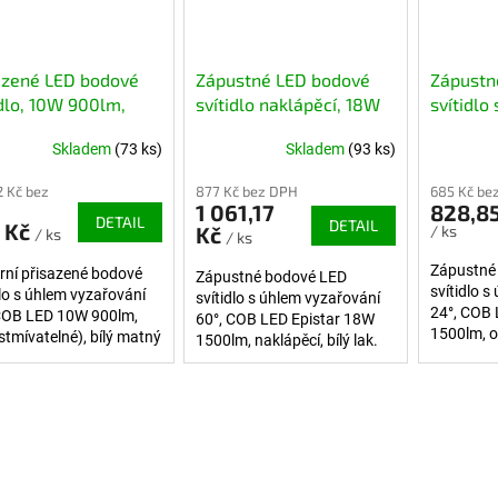
azené LED bodové
Zápustné LED bodové
Zápustn
idlo, 10W 900lm,
svítidlo naklápěcí, 18W
svítidlo
, stmívatelné
1800lm, bílé
výsuvem
Skladem
(73 ks)
Skladem
(93 ks)
bílé
2 Kč bez
877 Kč bez DPH
685 Kč be
1 061,17
828,85
DETAIL
DETAIL
 Kč
Kč
/ ks
/ ks
/ ks
Zápustné
ní přisazené bodové
Zápustné bodové LED
svítidlo 
dlo s úhlem vyzařování
svítidlo s úhlem vyzařování
24°, COB 
COB LED 10W 900lm,
60°, COB LED Epistar 18W
1500lm, o
stmívatelné), bílý matný
1500lm, naklápěcí, bílý lak.
výsuvné, b
Nastavitelný směr
Nastavite
vyzařování.
Ovládací 
vyzařován