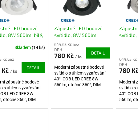
stné LED bodové
Zápustné LED bodové
Zápustn
idlo, 8W 560lm, bílé,
svítidlo, 8W 560lm,
svítidlo
vatelné
černé, stmívatelné
broušen
644,63 Kč bez
Skladem
(14 ks)
stmívat
DPH
DETAIL
780 Kč
/ ks
3 Kč bez
644,63 Kč
DPH
Moderní zápustné bodové
DETAIL
 Kč
780 K
/ ks
svítidlo s úhlem vyzařování
40°, COB LED CREE 8W
rní zápustné bodové
Moderní 
560lm, otočné 360°, DIM
dlo s úhlem vyzařování
svítidlo 
(stmívatelné), černý lak.
 COB LED CREE 8W
40°, COB
Nastavitelný směr
, otočné 360°, DIM
560lm, ot
vyzařování.
atelné), bílý lak.
(stmívate
vitelný směr
nerez. Na
ování.
vyzařován