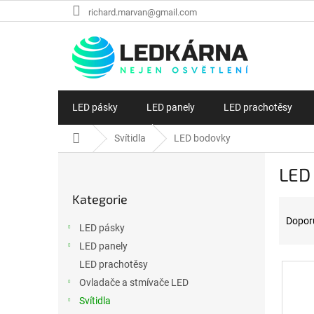
Přejít na obsah
richard.marvan@gmail.com
LED pásky
LED panely
LED prachotěsy
Domů
Svítidla
LED bodovky
Postranní panel
LED
Přeskočit kategorie
Kategorie
Řazen
Dopor
LED pásky
LED panely
Výpis
LED prachotěsy
Ovladače a stmívače LED
Svítidla