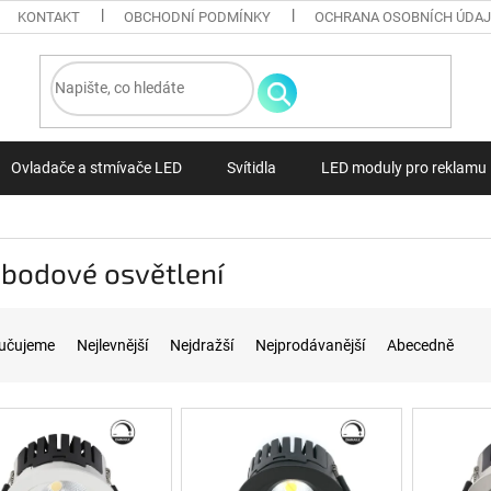
KONTAKT
OBCHODNÍ PODMÍNKY
OCHRANA OSOBNÍCH ÚDA
Ovladače a stmívače LED
Svítidla
LED moduly pro reklamu
 bodové osvětlení
í produktů
učujeme
Nejlevnější
Nejdražší
Nejprodávanější
Abecedně
 produktů