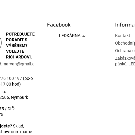
Facebook
Informa
POTŘEBUJETE
LEDKÁRNA.cz
Kontakt
PORADIT S
Obchodní 
VÝBĚREM?
Ochrana o
VOLEJTE
RICHARDOVI.
Zakázková
rd.marvan
@
gmail.c
pásků, LE
776 100 197
(po-p
-17:00 hod)
r.o.
 2506, Nymburk
5 / DIČ:
75
jdete?
Sklad,
a showroom máme