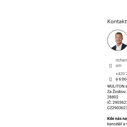
Kontakt
richa
om
+420 
á 6:00
WULITON s.
Za Žoskou
28802
IČ: 2903627
CZ290362
Kde nás na
kancelář 