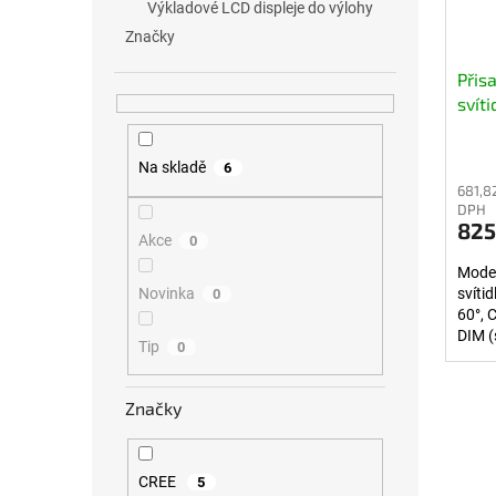
Výkladové LCD displeje do výlohy
Značky
Přis
svít
bílé
Na skladě
6
681,8
DPH
825
Akce
0
Moder
svíti
Novinka
0
60°, 
DIM (
Tip
0
lak.
Značky
CREE
5