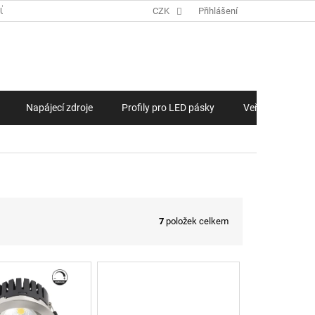
JŮ
ZAKÁZKOVÁ VÝROBA LED PÁSKŮ, LED MODULŮ NA MÍRU
CZK
Přihlášení
NÁKUPNÍ KOŠÍ
Napájecí zdroje
Profily pro LED pásky
Veřejné osvětlen
7
položek celkem