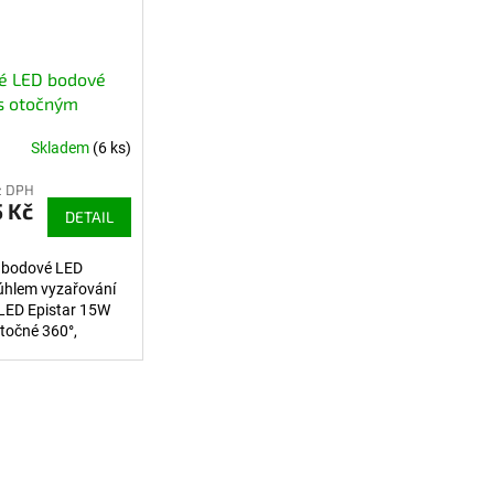
é LED bodové
 s otočným
, 15W 1500lm,
Skladem
(6 ks)
z DPH
 Kč
DETAIL
 bodové LED
s úhlem vyzařování
LED Epistar 15W
točné 360°,
ílý lak.
lný směr
prvky výpisu
í.