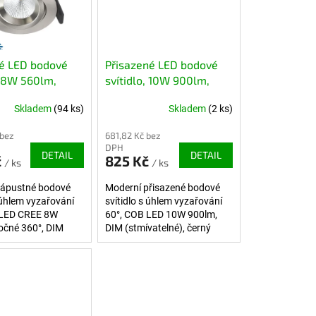
é LED bodové
Přisazené LED bodové
, 8W 560lm,
svítidlo, 10W 900lm,
ý nerez,
černé, stmívatelné
Skladem
(94 ks)
Skladem
(2 ks)
elné
 bez
681,82 Kč bez
DPH
DETAIL
DETAIL
č
825 Kč
/ ks
/ ks
zápustné bodové
Moderní přisazené bodové
s úhlem vyzařování
svítidlo s úhlem vyzařování
 LED CREE 8W
60°, COB LED 10W 900lm,
očné 360°, DIM
DIM (stmívatelné), černý
lné), broušený
matný lak.
stavitelný směr
í.