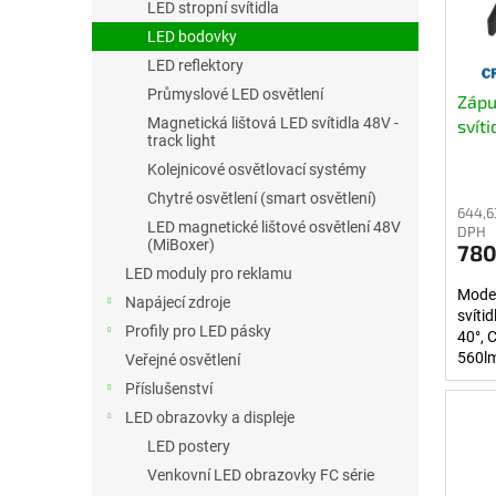
LED stropní svítidla
LED bodovky
LED reflektory
Průmyslové LED osvětlení
Zápu
Magnetická lištová LED svítidla 48V -
svít
track light
stmí
Kolejnicové osvětlovací systémy
Chytré osvětlení (smart osvětlení)
644,6
LED magnetické lištové osvětlení 48V
DPH
(MiBoxer)
780
LED moduly pro reklamu
Mode
Napájecí zdroje
svíti
Profily pro LED pásky
40°,
560lm
Veřejné osvětlení
(stmív
Příslušenství
Nasta
LED obrazovky a displeje
vyzař
LED postery
Venkovní LED obrazovky FC série