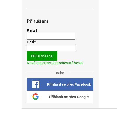
Přihlášení
E-mail
Heslo
PŘIHLÁSIT SE
Nová registrace
Zapomenuté heslo
nebo
Přihlásit se přes Facebook
Přihlásit se přes Google
Zápatí