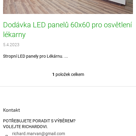
Dodávka LED panelů 60x60 pro osvětlení
lékarny
5.4.2023
Stropní LED panely pro Lékárnu. ...
1
položek celkem
Ovládací prvky výpisu
Zápatí
Kontakt
POTŘEBUJETE PORADIT S VÝBĚREM?
VOLEJTE RICHARDOVI.
richard.marvan
@
gmail.com