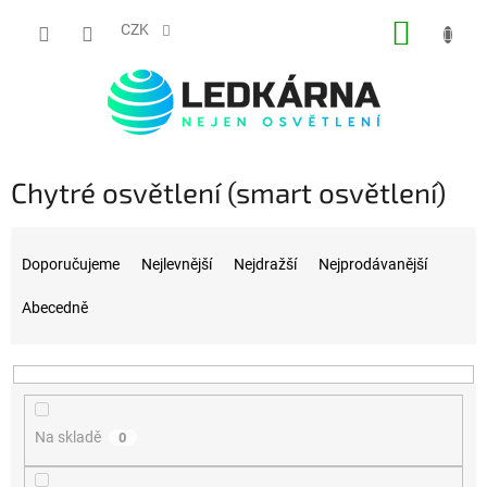
Přejít na obsah
NÁKUP
CZK
Chytré osvětlení (smart osvětlení)
Řazení produktů
Doporučujeme
Nejlevnější
Nejdražší
Nejprodávanější
Abecedně
Na skladě
0