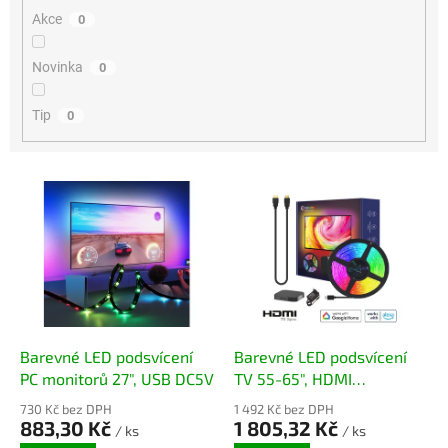
Akce
0
Novinka
0
Tip
0
Výpis produktů
Barevné LED podsvícení
Barevné LED podsvícení
PC monitorů 27", USB DC5V
TV 55-65", HDMI
synchronizace obrazu
730 Kč bez DPH
1 492 Kč bez DPH
883,30 Kč
1 805,32 Kč
/ ks
/ ks