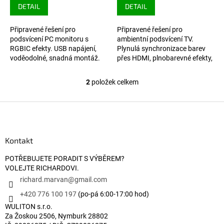
DETAIL
DETAIL
Připravené řešení pro
Připravené řešení pro
podsvícení PC monitoru s
ambientní podsvícení TV.
RGBIC efekty. USB napájení,
Plynulá synchronizace barev
voděodolné, snadná montáž.
přes HDMI, plnobarevné efekty,
ovládání přes aplikaci nebo
hlasem, snadná instalace.
2
položek celkem
Ovládací prvky výpisu
Zápatí
Kontakt
POTŘEBUJETE PORADIT S VÝBĚREM?
VOLEJTE RICHARDOVI.
richard.marvan
@
gmail.com
+420 776 100 197
(po-pá 6:00-17:00 hod)
WULITON s.r.o.
Za Žoskou 2506, Nymburk 28802