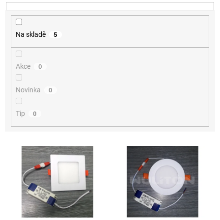
Na skladě
5
Akce
0
Novinka
0
Tip
0
Výpis produktů