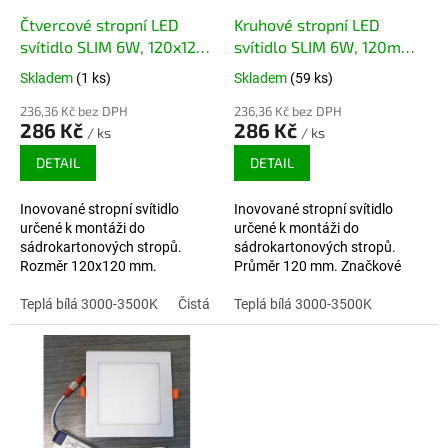
Čtvercové stropní LED
Kruhové stropní LED
svítidlo SLIM 6W, 120x120
svítidlo SLIM 6W, 120mm,
mm, Lifud driver, RUNLITE
Lifud driver, RUNLITE LED
Skladem
(1 ks)
Skladem
(59 ks)
LED
236,36 Kč bez DPH
236,36 Kč bez DPH
286 Kč
286 Kč
/ ks
/ ks
DETAIL
DETAIL
Inovované stropní svítidlo
Inovované stropní svítidlo
určené k montáži do
určené k montáži do
sádrokartonových stropů.
sádrokartonových stropů.
Rozměr 120x120 mm.
Průměr 120 mm. Značkové
Značkové LED Runlite,
LED Runlite, značkové trafo
značkové trafo LIFUD.
Teplá bílá 3000-3500K
Čistá bílá 4000-4500K
LIFUD.
Teplá bílá 3000-3500K
Studená bílá 600