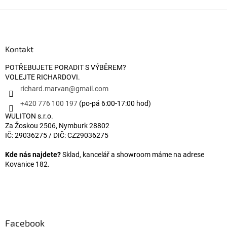
Zápatí
Kontakt
POTŘEBUJETE PORADIT S VÝBĚREM?
VOLEJTE RICHARDOVI.
richard.marvan
@
gmail.com
+420 776 100 197
(po-pá 6:00-17:00 hod)
WULITON s.r.o.
Za Žoskou 2506, Nymburk 28802
IČ: 29036275 / DIČ: CZ29036275
Kde nás najdete?
Sklad, kancelář a showroom máme na adrese
Kovanice 182.
Facebook