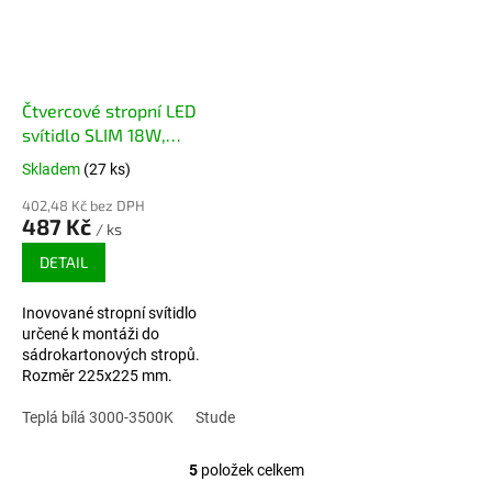
Čtvercové stropní LED
svítidlo SLIM 18W,
225x225 mm, Lifud driver,
Skladem
(27 ks)
RUNLITE LED
402,48 Kč bez DPH
487 Kč
/ ks
DETAIL
Inovované stropní svítidlo
určené k montáži do
sádrokartonových stropů.
Rozměr 225x225 mm.
Značkové LED Runlite,
značkové trafo LIFUD.
Teplá bílá 3000-3500K
Studená bílá 6000-6500K
5
položek celkem
Ovládací prvky výpisu