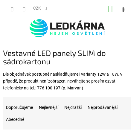
Přejít na obsah
NÁKUP
CZK
Vestavné LED panely SLIM do
sádrokartonu
Dle objednávek postupně naskladňujeme i varianty 12W a 18W. V
případě, že produkt není zobrazen, neváhejte se prosím ozvat i
telefonicky na tel.: 776 100 197 (p. Marvan)
Řazení produktů
Doporučujeme
Nejlevnější
Nejdražší
Nejprodávanější
Abecedně