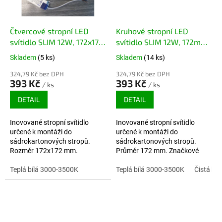
Čtvercové stropní LED
Kruhové stropní LED
svítidlo SLIM 12W, 172x172
svítidlo SLIM 12W, 172mm,
mm, Lifud driver, RUNLITE
Lifud driver, RUNLITE LED
Skladem
(5 ks)
Skladem
(14 ks)
LED
324,79 Kč bez DPH
324,79 Kč bez DPH
393 Kč
393 Kč
/ ks
/ ks
DETAIL
DETAIL
Inovované stropní svítidlo
Inovované stropní svítidlo
určené k montáži do
určené k montáži do
sádrokartonových stropů.
sádrokartonových stropů.
Rozměr 172x172 mm.
Průměr 172 mm. Značkové
Značkové LED Runlite,
LED Runlite, značkové trafo
značkové trafo LIFUD.
Teplá bílá 3000-3500K
LIFUD.
Teplá bílá 3000-3500K
Čistá bí