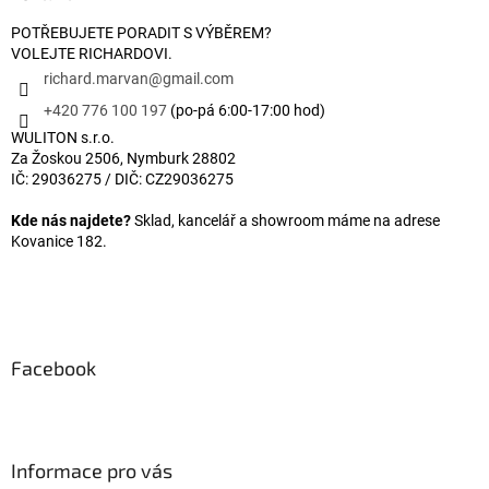
POTŘEBUJETE PORADIT S VÝBĚREM?
VOLEJTE RICHARDOVI.
richard.marvan
@
gmail.com
+420 776 100 197
(po-pá 6:00-17:00 hod)
WULITON s.r.o.
Za Žoskou 2506, Nymburk 28802
IČ: 29036275 / DIČ: CZ29036275
Kde nás najdete?
Sklad, kancelář a showroom máme na adrese
Kovanice 182.
Facebook
Informace pro vás