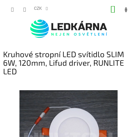
Přejít na obsah
NÁKUP
CZK
Kruhové stropní LED svítidlo SLIM
6W, 120mm, Lifud driver, RUNLITE
LED