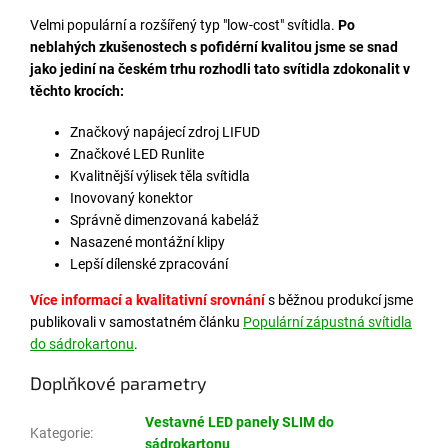
Velmi populární a rozšířený typ "low-cost" svítidla.
Po
neblahých zkušenostech s pofidérní kvalitou jsme se snad
jako jediní na českém trhu rozhodli tato svítidla zdokonalit v
těchto krocích:
Značkový napájecí zdroj LIFUD
Značkové LED Runlite
Kvalitnější výlisek těla svítidla
Inovovaný konektor
Správně dimenzovaná kabeláž
Nasazené montážní klipy
Lepší dílenské zpracování
Více informací a kvalitativní srovnání
s běžnou produkcí jsme
publikovali v samostatném článku
Populární zápustná svítidla
do sádrokartonu
.
Doplňkové parametry
Vestavné LED panely SLIM do
Kategorie
:
sádrokartonu