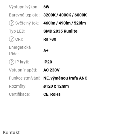
Výstupní výkon
:
6W
Barevná teplota
:
3200K / 4000K / 6000K
?
Světelný tok
:
460lm / 490lm / 520lm
Typ LED
:
SMD 2835 Runlite
?
CRI
:
Ra >80
Energetická
A+
třída
:
?
IP krytí
:
IP20
Vstupní napětí
:
AC 230V
Funkce stmívání
:
NE, výměnou trafa ANO
Rozměry
:
⌀120 x 12mm
Certifikace
:
CE, RoHs
Zápatí
Kontakt