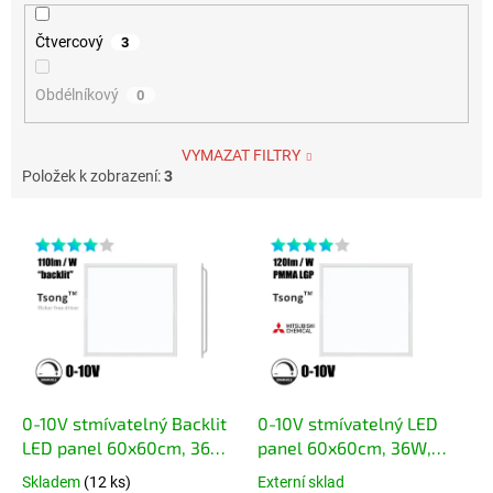
Čtvercový
3
Obdélníkový
0
VYMAZAT FILTRY
Položek k zobrazení:
3
Výpis produktů
0-10V stmívatelný Backlit
0-10V stmívatelný LED
LED panel 60x60cm, 36W,
panel 60x60cm, 36W,
110lm/W, 3960lm
120lm/W, 4320lm
Skladem
(12 ks)
Externí sklad