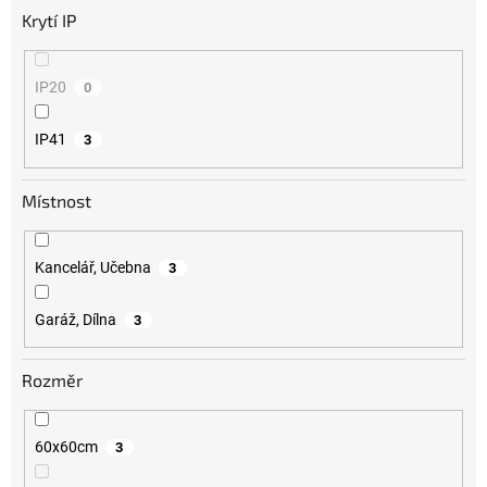
Krytí IP
IP20
0
IP41
3
Místnost
Kancelář, Učebna
3
Garáž, Dílna
3
Rozměr
60x60cm
3