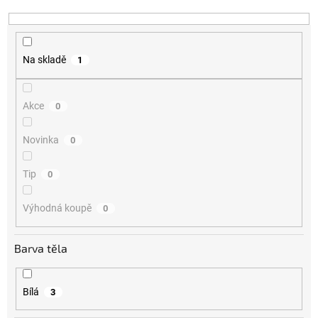
Na skladě
1
Akce
0
Novinka
0
Tip
0
Výhodná koupě
0
Barva těla
Bílá
3