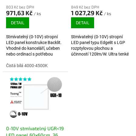
803 Kč bez DPH
849 Kč bez DPH
971,63 Kč
1 027,29 Kč
/ ks
/ ks
DETAIL
DETAIL
Stmívatelný (0-10V) stropní
Stmívatelný (0-10V) stropní
LED panel konstrukce Backlit.
LED panel typu Edgelit s LGP
Vhodné do kanceláří, učeben
rozptylovou plochou a
nebo ordinací s potřebou
účinností 120lm/W. Ultra tenké
stmívání světla. Ideální poměr
provedení s větší svítivostí, bez
cena/výkon. Záruka 5 let.
Čistá bílá 4000-4500K
rizika zežloutnutí. Záruka 5 let.
0-10V stmívatelný UGR<19
LED panel 60x60cm, 36W,