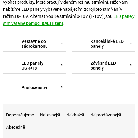
vybírat produkty, které pracují v daném režimu stmívání. Níže vám
nabízíme LED panely vybavené napájecími zdroji pro stmívání v
režimu 0-10V. Alternativou ke stmívání 0-10V (1-10V) jsou
LED panely
stmívatelné
pomocí DALI řízení
.
Vestavné do
Kancelářské LED
sádrokartonu
panely
LED panely
Závěsné LED
UGR<19
panely
Příslušenství
Řazení produktů
Doporučujeme
Nejlevnější
Nejdražší
Nejprodávanější
Abecedně