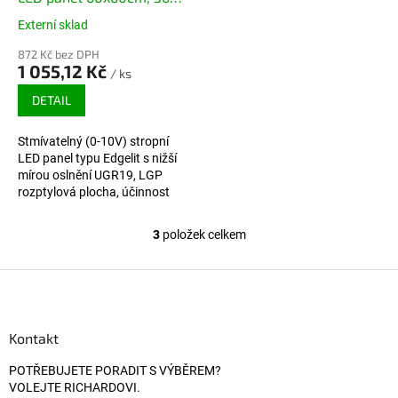
120lm/W, 4320lm
Externí sklad
872 Kč bez DPH
1 055,12 Kč
/ ks
DETAIL
Stmívatelný (0-10V) stropní
LED panel typu Edgelit s nižší
mírou oslnění UGR19, LGP
rozptylová plocha, účinnost
120lm/W. Ultra tenké
provedení. Záruka 5 let.
3
položek celkem
Ovládací prvky výpisu
Zápatí
Kontakt
POTŘEBUJETE PORADIT S VÝBĚREM?
VOLEJTE RICHARDOVI.