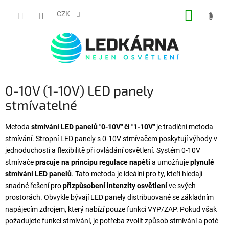
Přejít na obsah
NÁKUP
CZK
0-10V (1-10V) LED panely
stmívatelné
Metoda
stmívání LED panelů "0-10V" či "1-10V"
je tradiční metoda
stmívání. Stropní LED panely s 0-10V stmívačem poskytují výhody v
jednoduchosti a flexibilitě při ovládání osvětlení. Systém 0-10V
stmívače
pracuje na principu regulace napětí
a umožňuje
plynulé
stmívání LED panelů
. Tato metoda je ideální pro ty, kteří hledají
snadné řešení pro
přizpůsobení intenzity osvětlení
ve svých
prostorách. Obvykle bývají LED panely distribuované se základním
napájecím zdrojem, který nabízí pouze funkci VYP/ZAP. Pokud však
požadujete funkci stmívání, je potřeba zvolit způsob stmívání a poté