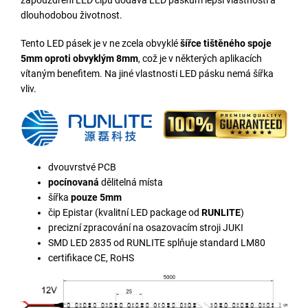
dlouhodobou životnost.
Tento LED pásek je v ne zcela obvyklé
šířce tištěného spoje
5mm oproti obvyklým 8mm
, což je v některých aplikacích
vítaným benefitem. Na jiné vlastnosti LED pásku nemá šířka
vliv.
dvouvrstvé PCB
pocínovaná
dělitelná místa
šířka
pouze 5mm
čip Epistar (kvalitní LED package od
RUNLITE
)
precizní zpracování na osazovacím stroji JUKI
SMD LED 2835 od RUNLITE splňuje standard LM80
certifikace CE, RoHS