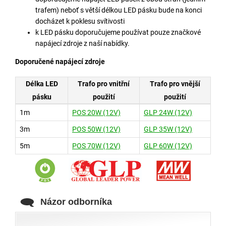
trafem) neboť s větší délkou LED pásku bude na konci
docházet k poklesu svítivosti
k LED pásku doporučujeme používat pouze značkové
napájecí zdroje z naší nabídky.
Doporučené napájecí zdroje
Délka LED
Trafo pro vnitřní
Trafo pro vnější
pásku
použití
použití
1m
POS 20W (12V)
GLP 24W (12V)
3m
POS 50W (12V)
GLP 35W (12V)
5m
POS 70W (12V)
GLP 60W (12V)
Názor odborníka