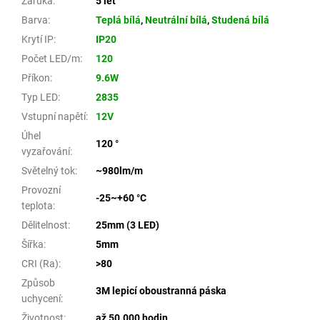
Záruka
:
5 let
Barva
:
Teplá bílá
,
Neutrální bílá
,
Studená bílá
Krytí IP
:
IP20
Počet LED/m
:
120
Příkon
:
9.6W
Typ LED
:
2835
Vstupní napětí
:
12V
Úhel
120 °
vyzařování
:
Světelný tok
:
~980lm/m
Provozní
-25~+60 °C
teplota
:
Dělitelnost
:
25mm (3 LED)
Šířka
:
5mm
CRI (Ra)
:
>80
Způsob
3M lepicí oboustranná páska
uchycení
:
Životnost
:
až 50.000 hodin