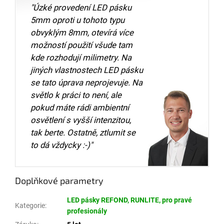
"Úzké provedení LED pásku
5mm oproti u tohoto typu
obvyklým 8mm, otevírá více
možností použití všude tam
kde rozhodují milimetry. Na
jiných vlastnostech LED pásku
se tato úprava neprojevuje. Na
světlo k práci to není, ale
pokud máte rádi ambientní
osvětlení s vyšší intenzitou,
tak berte. Ostatně, ztlumit se
to dá vždycky :-)"
Doplňkové parametry
LED pásky REFOND, RUNLITE, pro pravé
Kategorie
:
profesionály