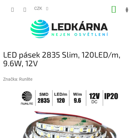
Přejít na obsah
NÁKUP
CZK
LED pásek 2835 Slim, 120LED/m,
9.6W, 12V
Značka:
Runlite