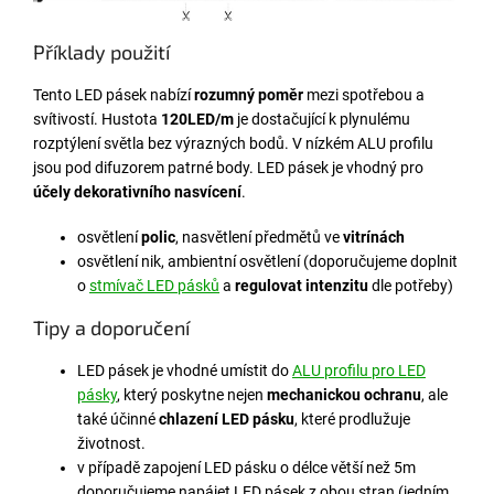
Příklady použití
Tento LED pásek nabízí
rozumný poměr
mezi spotřebou a
svítivostí. Hustota
120LED/m
je dostačující k plynulému
rozptýlení světla bez výrazných bodů.
V nízkém ALU profilu
jsou pod difuzorem patrné body.
LED pásek je vhodný pro
účely dekorativního nasvícení
.
osvětlení
polic
, nasvětlení předmětů ve
vitrínách
osvětlení nik, ambientní osvětlení (doporučujeme doplnit
o
stmívač LED pásků
a
regulovat intenzitu
dle potřeby)
Tipy a doporučení
LED pásek je vhodné umístit do
ALU profilu pro LED
pásky
, který poskytne nejen
mechanickou ochranu
, ale
také účinné
chlazení LED pásku
, které prodlužuje
životnost.
v případě zapojení LED pásku o délce větší než 5m
doporučujeme napájet LED pásek z obou stran (jedním