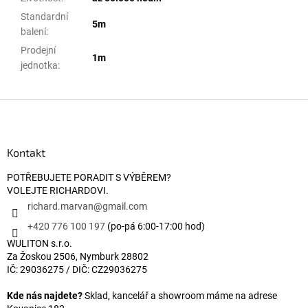
Standardní
5m
balení
:
Prodejní
1m
jednotka
:
Zápatí
Kontakt
POTŘEBUJETE PORADIT S VÝBĚREM?
VOLEJTE RICHARDOVI.
richard.marvan
@
gmail.com
+420 776 100 197
(po-pá 6:00-17:00 hod)
WULITON s.r.o.
Za Žoskou 2506, Nymburk 28802
IČ: 29036275 / DIČ: CZ29036275
Kde nás najdete?
Sklad, kancelář a showroom máme na adrese