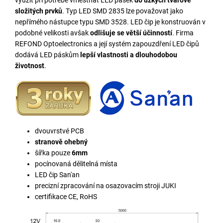
složitých prvků
. Typ LED SMD 2835 lze považovat jako
nepřímého nástupce typu SMD 3528. LED čip je konstruován v
podobné velikosti avšak
odlišuje se větší účinností
. Firma
REFOND Optoelectronics a její systém zapouzdření LED čipů
dodává LED páskům
lepší vlastnosti a dlouhodobou
životnost
.
dvouvrstvé PCB
stranově ohebný
šířka pouze
6mm
pocínovaná dělitelná místa
LED čip San'an
precizní zpracování na osazovacím stroji JUKI
certifikace CE, RoHS