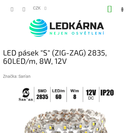
Přejít na obsah
NÁKUP
CZK
LED pásek "S" (ZIG-ZAG) 2835,
60LED/m, 8W, 12V
Značka:
San'an