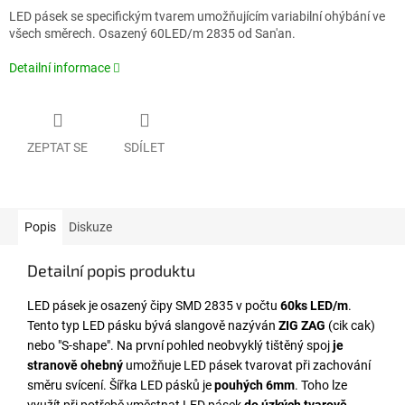
LED pásek se specifickým tvarem umožňujícím variabilní ohýbání ve
všech směrech. Osazený 60LED/m 2835 od San'an.
Detailní informace
ZEPTAT SE
SDÍLET
Popis
Diskuze
Detailní popis produktu
LED pásek je osazený čipy SMD 2835 v počtu
60ks LED/m
.
Tento typ LED pásku bývá slangově nazýván
ZIG ZAG
(cik cak)
nebo "S-shape". Na první pohled neobvyklý tištěný spoj
je
stranově ohebný
umožňuje LED pásek tvarovat při zachování
směru svícení. Šířka LED pásků je
pouhých 6mm
. Toho lze
využít při potřebě vměstnat LED pásek
do úzkých tvarově