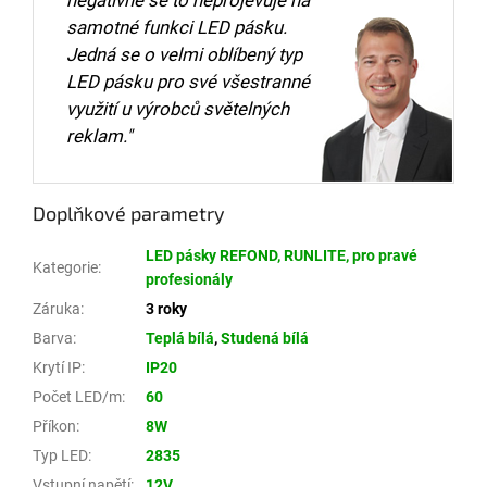
negativně se to neprojevuje na
samotné funkci LED pásku.
Jedná se o velmi oblíbený typ
LED pásku pro své všestranné
využití u výrobců světelných
reklam."
Doplňkové parametry
LED pásky REFOND, RUNLITE, pro pravé
Kategorie
:
profesionály
Záruka
:
3 roky
Barva
:
Teplá bílá
,
Studená bílá
Krytí IP
:
IP20
Počet LED/m
:
60
Příkon
:
8W
Typ LED
:
2835
Vstupní napětí
:
12V