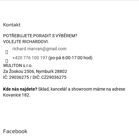
Zápatí
Kontakt
POTŘEBUJETE PORADIT S VÝBĚREM?
VOLEJTE RICHARDOVI.
richard.marvan
@
gmail.com
+420 776 100 197
(po-pá 6:00-17:00 hod)
WULITON s.r.o.
Za Žoskou 2506, Nymburk 28802
IČ: 29036275 / DIČ: CZ29036275
Kde nás najdete?
Sklad, kancelář a showroom máme na adrese
Kovanice 182.
Facebook