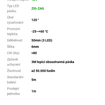
Typ LED
ZIG-ZAG
pásku
:
Úhel
120 °
vyzařování
:
Provozní
-25~+60 °C
teplota
:
Dělitelnost
:
50mm (3 LED)
Šířka
:
6mm
CRI (Ra)
:
>80
Způsob
3M lepicí oboustranná páska
uchycení
:
Životnost
:
až 50.000 hodin
Standardní
5m
balení
:
Prodejní
1m
jednotka
: