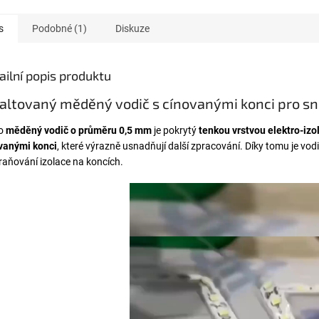
s
Podobné (1)
Diskuze
ailní popis produktu
ltovaný měděný vodič s cínovanými konci pro sn
to
měděný vodič o průměru 0,5 mm
je pokrytý
tenkou vrstvou elektro-izo
vanými konci
, které výrazně usnadňují další zpracování. Díky tomu je vod
raňování izolace na koncích.