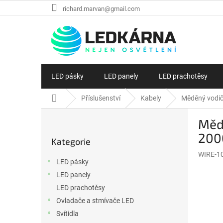
Přejít na obsah
richard.marvan@gmail.com
LED pásky
LED panely
LED prachotěsy
Domů
Příslušenství
Kabely
Měděný vodič
Postranní panel
Mědě
Přeskočit kategorie
200
Kategorie
WIRE-1
LED pásky
LED panely
LED prachotěsy
Ovladače a stmívače LED
Svítidla