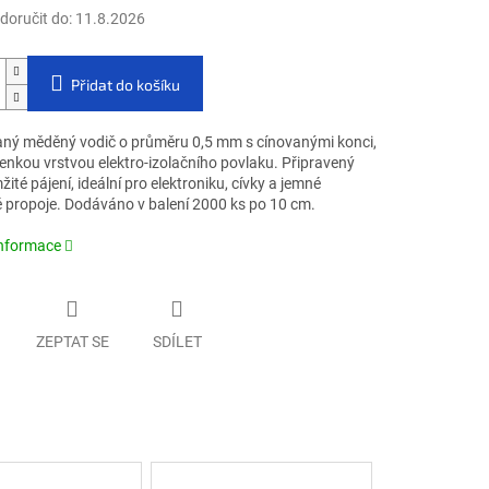
oručit do:
11.8.2026
Přidat do košíku
ný měděný vodič o průměru 0,5 mm s cínovanými konci,
enkou vrstvou elektro-izolačního povlaku. Připravený
ité pájení, ideální pro elektroniku, cívky a jemné
é propoje. Dodáváno v balení 2000 ks po 10 cm.
informace
ZEPTAT SE
SDÍLET