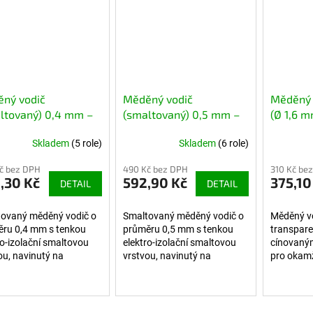
ný vodič
Měděný vodič
Měděný 
ltovaný) 0,4 mm –
(smaltovaný) 0,5 mm –
(Ø 1,6 m
a 100 m
cívka 100 m
transpar
Skladem
(5 role)
Skladem
(6 role)
cínovan
(500 ks)
č bez DPH
490 Kč bez DPH
310 Kč be
,30 Kč
592,90 Kč
375,10
DETAIL
DETAIL
ovaný měděný vodič o
Smaltovaný měděný vodič o
Měděný v
ru 0,4 mm s tenkou
průměru 0,5 mm s tenkou
transpare
ro-izolační smaltovou
elektro-izolační smaltovou
cínovaným
ou, navinutý na
vrstvou, navinutý na
pro okamži
ické cívce 100 m.
praktické cívce 100 m.
pro nízko
í pro cívky, elektroniku,
Ideální pro cívky, elektroniku,
aplikace, 
, LED aplikace a...
vinutí, LED aplikace a...
elektrické.