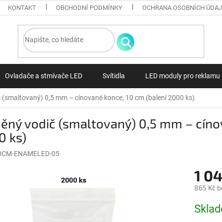
KONTAKT
OBCHODNÍ PODMÍNKY
OCHRANA OSOBNÍCH ÚDA
Ovladače a stmívače LED
Svítidla
LED moduly pro reklamu
 (smaltovaný) 0,5 mm – cínované konce, 10 cm (balení 2000 ks)
ný vodič (smaltovaný) 0,5 mm – cínov
0 ks)
0CM-ENAMELED-05
1 0
865 Kč b
Měrná ce
Skla