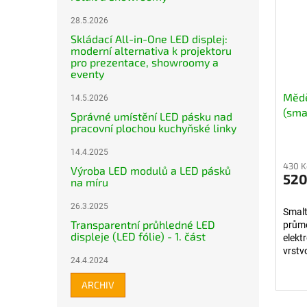
28.5.2026
Skládací All-in-One LED displej:
moderní alternativa k projektoru
pro prezentace, showroomy a
eventy
Mědě
14.5.2026
(sma
Správné umístění LED pásku nad
cívk
pracovní plochou kuchyňské linky
14.4.2025
430 K
Výroba LED modulů a LED pásků
520
na míru
26.3.2025
Smalt
Transparentní průhledné LED
průmě
displeje (LED fólie) - 1. část
elekt
vrstv
24.4.2024
prakt
Ideáln
ARCHIV
vinutí