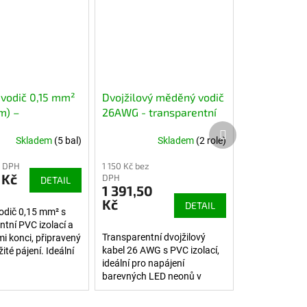
vodič 0,15 mm²
Dvojžilový měděný vodič
m) –
26AWG - transparentní
entní izolace,
izolace, role 150m
Další produkt
Skladem
(5 bal)
Skladem
(2 role)
é konce, 9 cm
z DPH
1 150 Kč bez
 Kč
DPH
DETAIL
1 391,50
Kč
DETAIL
odič 0,15 mm² s
ntní PVC izolací a
Transparentní dvojžilový
i konci, připravený
kabel 26 AWG s PVC izolací,
té pájení. Ideální
ideální pro napájení
napěťové LED
barevných LED neonů v
elektroniku a jemné
silikonových nacvakávacích
..
profilech. Díky čirému