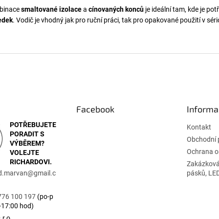
binace
smaltované izolace
a
cínovaných konců
je ideální tam, kde je po
edek
. Vodič je vhodný jak pro ruční práci, tak pro opakované použití v sér
Facebook
Informa
POTŘEBUJETE
Kontakt
PORADIT S
Obchodní 
VÝBĚREM?
Ochrana o
VOLEJTE
RICHARDOVI.
Zakázková
rd.marvan
@
gmail.c
pásků, LE
776 100 197
(po-p
-17:00 hod)
r.o.