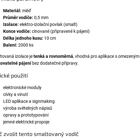
Materiál:
měď
Průměr vodiče:
0,5 mm
Izolace:
elektro-izolační povlak (smalt)
Konce vodiče:
cínované (připravené k pájení)
Délka jednoho kusu:
10 cm
Balení:
2000 ks
tovaná izolace je
tenká a rovnoměrná
, vhodná pro aplikace s omezeným 
ovatelné pájení
bez dodatečné přípravy.
ické použití
elektronické moduly
cívky a vinutí
LED aplikace a signmaking
výroba světelných nápisů
opravy a prototypování
jemné elektrické propoje
č zvolit tento smaltovaný vodič