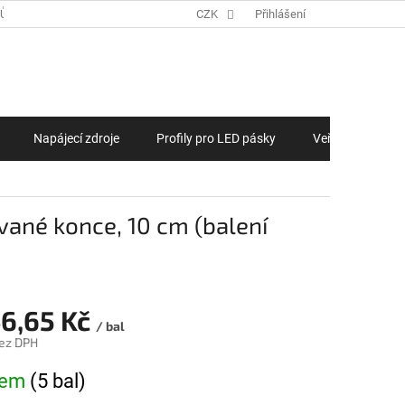
JŮ
ZAKÁZKOVÁ VÝROBA LED PÁSKŮ, LED MODULŮ NA MÍRU
CZK
Přihlášení
NÁKUPNÍ KOŠÍ
Napájecí zdroje
Profily pro LED pásky
Veřejné osvětlen
ané konce, 10 cm (balení
46,65 Kč
/ bal
ez DPH
na:
dem
(5 bal)