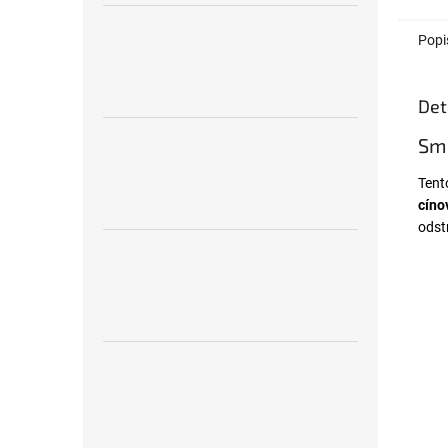
Popi
Det
Sma
Ten
cíno
odst