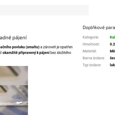
provedení neruší vzhled...
Doplňkové par
adné pájení
Kategorie
:
Ka
Hmotnost
:
0.2
lačního povlaku (smaltu)
a zároveň je opatřen
Materiál
:
Mě
ič
okamžitě připravený k pájení
bez složitého
Barva izolace
:
še
Typ izolace
:
lak