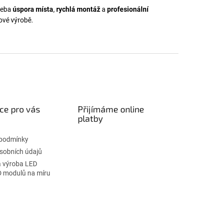
třeba
úspora místa
,
rychlá montáž
a
profesionální
iové výrobě.
ce pro vás
Přijímáme online
platby
podmínky
sobních údajů
 výroba LED
D modulů na míru