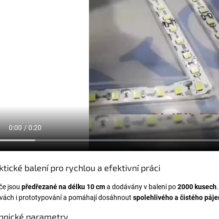
ktické balení pro rychlou a efektivní práci
če jsou
předřezané na délku 10 cm
a dodávány v balení po
2000 kusech
vách i prototypování a pomáhají dosáhnout
spolehlivého a čistého páj
hnické parametry