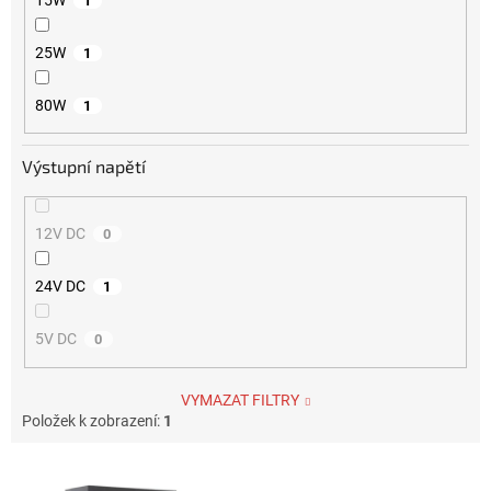
1
25W
1
80W
1
Výstupní napětí
12V DC
0
24V DC
1
5V DC
0
VYMAZAT FILTRY
Položek k zobrazení:
1
Výpis produktů