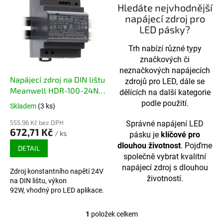
Hledáte nejvhodnější
napájecí zdroj pro
LED pásky?
Trh nabízí různé typy
značkových či
neznačkových napájecích
Napájecí zdroj na DIN lištu
zdrojů pro LED, dále se
Meanwell HDR-100-24N
dělících na další kategorie
(24V 4.2A) 92W
podle použití.
Skladem
(3 ks)
555,96 Kč bez DPH
Správné napájení LED
672,71 Kč
/ ks
pásku je
klíčové pro
dlouhou životnost
. Pojďme
DETAIL
společně vybrat kvalitní
napájecí zdroj s dlouhou
Zdroj konstantního napětí 24V
životností.
na DIN lištu, výkon
92W, vhodný pro LED aplikace.
1
položek celkem
Ovládací prvky výpisu