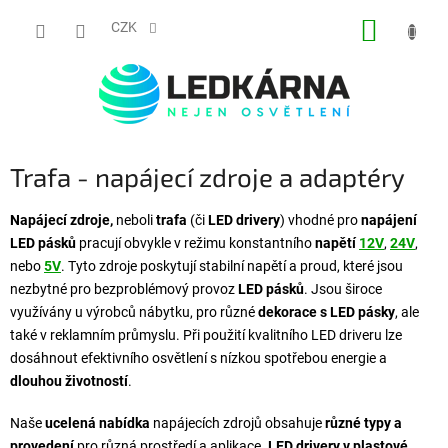
Přejít na obsah
NÁKUP
CZK
Trafa - napájecí zdroje a adaptéry
Napájecí zdroje,
neboli
trafa
(či
LED drivery
) vhodné pro
napájení
LED pásků
pracují obvykle v režimu konstantního
napětí
12V
,
24V
,
nebo
5V
. Tyto zdroje poskytují stabilní napětí a proud, které jsou
nezbytné pro bezproblémový provoz
LED pásků
. Jsou široce
využívány u výrobců nábytku, pro různé
dekorace s LED pásky
, ale
také v reklamním průmyslu. Při použití kvalitního LED driveru lze
dosáhnout efektivního osvětlení s nízkou spotřebou energie a
dlouhou životností
.
Naše
ucelená nabídka
napájecích zdrojů obsahuje
různé typy a
provedení
pro různá prostředí a aplikace.
LED drivery v plastové