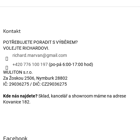
Zápatí
Kontakt
POTŘEBUJETE PORADIT S VÝBĚREM?
VOLEJTE RICHARDOVI.
richard.marvan
@
gmail.com
+420 776 100 197
(po-pá 6:00-17:00 hod)
WULITON s.r.o.
Za Žoskou 2506, Nymburk 28802
IČ: 29036275 / DIČ: CZ29036275
Kde nás najdete?
Sklad, kancelář a showroom máme na adrese
Kovanice 182.
Facebook