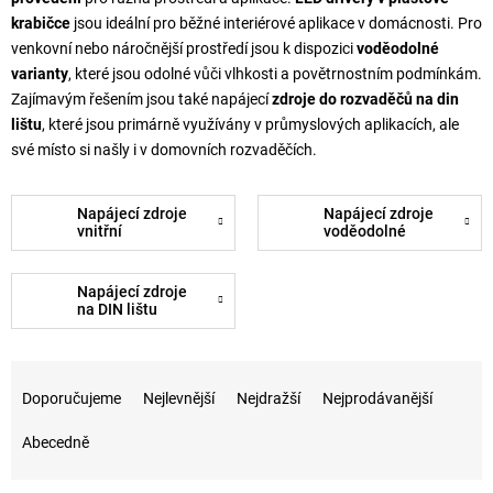
krabičce
jsou ideální pro běžné interiérové aplikace v domácnosti. Pro
venkovní nebo náročnější prostředí jsou k dispozici
voděodolné
varianty
, které jsou odolné vůči vlhkosti a povětrnostním podmínkám.
Zajímavým řešením jsou také napájecí
zdroje do rozvaděčů na din
lištu
, které jsou primárně využívány v průmyslových aplikacích, ale
své místo si našly i v domovních rozvaděčích.
Napájecí zdroje
Napájecí zdroje
vnitřní
voděodolné
Napájecí zdroje
na DIN lištu
Řazení produktů
Doporučujeme
Nejlevnější
Nejdražší
Nejprodávanější
Abecedně