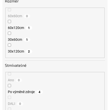
Rozměr
60x60cm
0
60x120cm
1
30x60cm
1
30x120cm
2
Stmívatelné
Ano
0
Po výměně zdroje
4
DALI
0