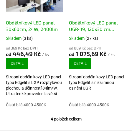
Obdélníkový LED panel
Obdélníkový LED panel
30x60cm, 24W, 2400lm
UGR<19, 120x30 cm
PHILIPS driver, 36W,
Skladem
(3 ks)
Skladem
(27 ks)
120lm/W, 4320lm
od 369 Kč bez DPH
od 889 Kč bez DPH
446,49 Kč
1 075,69 Kč
od
od
/ ks
/ ks
DETAIL
DETAIL
Stropní obdélníkový LED panel
Stropní obdélníkový LED panel
typu Edgelit s LGP rozptylovou
typu Edgelit s nižší mírou
plochou a účinností 84lm/W.
oslnění UGR
Ultra tenké provedení s větší
svítivostí, bez rizika
zežloutnutí. Záruka 5 let.
Čistá bílá 4000-4500K
Čistá bílá 4000-4500K
4
položek celkem
Ovládací prvky výpisu