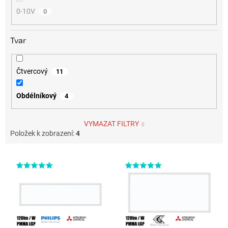
0-10V
0
Tvar
Čtvercový
11
Obdélníkový
4
VYMAZAT FILTRY
Položek k zobrazení:
4
Výpis produktů