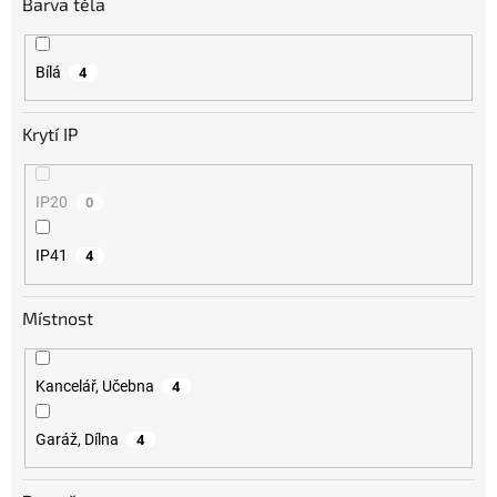
Barva těla
Bílá
4
Krytí IP
IP20
0
IP41
4
Místnost
Kancelář, Učebna
4
Garáž, Dílna
4