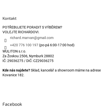
Zápatí
Kontakt
POTŘEBUJETE PORADIT S VÝBĚREM?
VOLEJTE RICHARDOVI.
richard.marvan
@
gmail.com
+420 776 100 197
(po-pá 6:00-17:00 hod)
WULITON s.r.o.
Za Žoskou 2506, Nymburk 28802
IČ: 29036275 / DIČ: CZ29036275
Kde nás najdete?
Sklad, kancelář a showroom máme na adrese
Kovanice 182.
Facebook