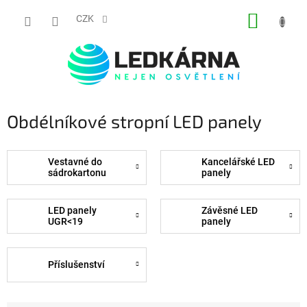
Přejít na obsah
NÁKUP
CZK
Obdélníkové stropní LED panely
Vestavné do
Kancelářské LED
sádrokartonu
panely
LED panely
Závěsné LED
UGR<19
panely
Příslušenství