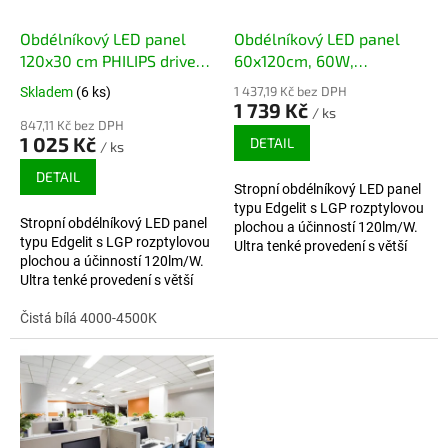
Obdélníkový LED panel
Obdélníkový LED panel
120x30 cm PHILIPS driver,
60x120cm, 60W,
36W, 120lm/W, 4320lm
120lm/W, 7200lm
1 437,19 Kč bez DPH
Skladem
(6 ks)
1 739 Kč
/ ks
847,11 Kč bez DPH
1 025 Kč
DETAIL
/ ks
DETAIL
Stropní obdélníkový LED panel
typu Edgelit s LGP rozptylovou
Stropní obdélníkový LED panel
plochou a účinností 120lm/W.
typu Edgelit s LGP rozptylovou
Ultra tenké provedení s větší
plochou a účinností 120lm/W.
svítivostí, bez rizika
Ultra tenké provedení s větší
zežloutnutí. Záruka 5 let.
svítivostí, bez rizika
zežloutnutí. Záruka 5 let.
Čistá bílá 4000-4500K