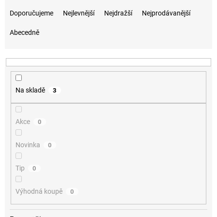
Řazení produktů
Doporučujeme
Nejlevnější
Nejdražší
Nejprodávanější
Abecedně
Na skladě
3
Akce
0
Novinka
0
Tip
0
Výhodná koupě
0