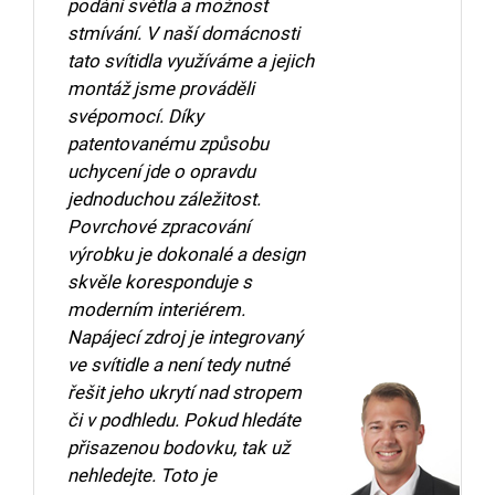
podání světla a možnost
stmívání. V naší domácnosti
tato svítidla využíváme a jejich
montáž jsme prováděli
svépomocí. Díky
patentovanému způsobu
uchycení jde o opravdu
jednoduchou záležitost.
Povrchové zpracování
výrobku je dokonalé a design
skvěle koresponduje s
moderním interiérem.
Napájecí zdroj je integrovaný
ve svítidle a není tedy nutné
řešit jeho ukrytí nad stropem
či v podhledu. Pokud hledáte
přisazenou bodovku, tak už
nehledejte. Toto je