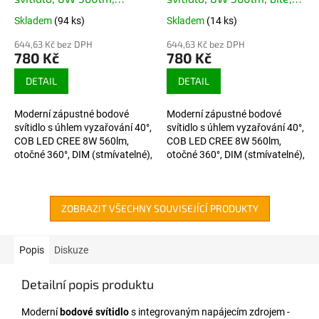
broušený nerez,
stmívatelné
Skladem
(94 ks)
Skladem
(14 ks)
stmívatelné
644,63 Kč bez DPH
644,63 Kč bez DPH
780 Kč
780 Kč
DETAIL
DETAIL
Moderní zápustné bodové
Moderní zápustné bodové
svítidlo s úhlem vyzařování 40°,
svítidlo s úhlem vyzařování 40°,
COB LED CREE 8W 560lm,
COB LED CREE 8W 560lm,
otočné 360°, DIM (stmívatelné),
otočné 360°, DIM (stmívatelné),
broušený nerez. Nastavitelný
bílý lak. Nastavitelný směr
směr vyzařování.
vyzařování.
ZOBRAZIT VŠECHNY SOUVISEJÍCÍ PRODUKTY
Popis
Diskuze
Detailní popis produktu
Moderní
bodové svítidlo
s integrovaným napájecím zdrojem -