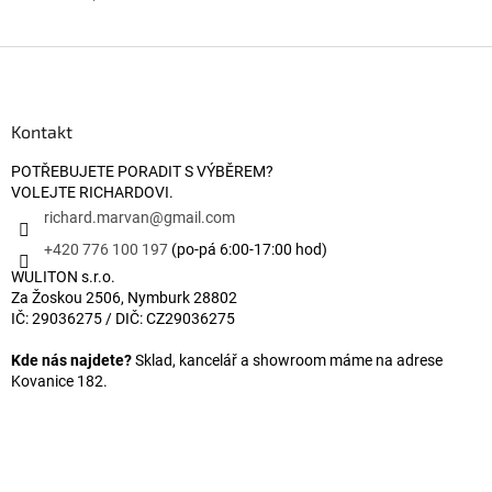
Zápatí
Kontakt
POTŘEBUJETE PORADIT S VÝBĚREM?
VOLEJTE RICHARDOVI.
richard.marvan
@
gmail.com
+420 776 100 197
(po-pá 6:00-17:00 hod)
WULITON s.r.o.
Za Žoskou 2506, Nymburk 28802
IČ: 29036275 / DIČ: CZ29036275
Kde nás najdete?
Sklad, kancelář a showroom máme na adrese
Kovanice 182.