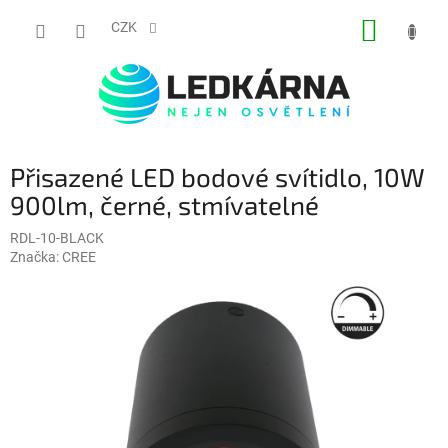
Přejít na obsah
NÁKUP
CZK
Přisazené LED bodové svítidlo, 10W
900lm, černé, stmívatelné
RDL-10-BLACK
Značka:
CREE