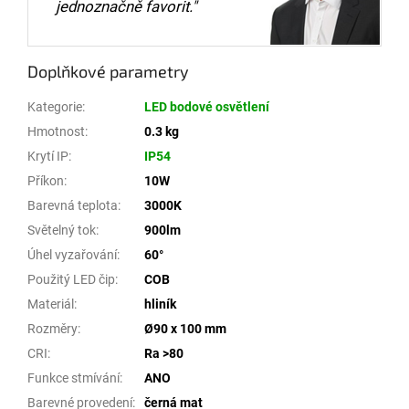
jednoznačně favorit."
Doplňkové parametry
Kategorie
:
LED bodové osvětlení
Hmotnost
:
0.3 kg
Krytí IP
:
IP54
Příkon
:
10W
Barevná teplota
:
3000K
Světelný tok
:
900lm
Úhel vyzařování
:
60°
Použitý LED čip
:
COB
Materiál
:
hliník
Rozměry
:
Ø90 x 100 mm
CRI
:
Ra >80
Funkce stmívání
:
ANO
Barevné provedení
:
černá mat