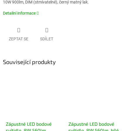
10W 900lm, DIM (stmívatelné), černý matný lak.
Detailní informace
ZEPTAT SE
SDÍLET
Související produkty
Zápustné LED bodové
Zápustné LED bodové
svítidlo, 8W 560lm,
svítidlo, 8W 560lm, bílé,