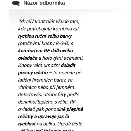
Názor odborníka
"Skvělý kontrolér všude tam,
kde potřebujete kombinovat
rychlou ruční volbu barvy
(otočnými knoby R-G-B) s
komfortem RF dálkového
ovladače
a hotovými scénami.
Knoby vám umožní
doladit
přesný odstín
– to oceníte při
ladění firemních barev, ve
vitrínách nebo při jemném
dolaďování atmosféry podle
denního/teplého světla. RF
ovladač pak pohodlně
přepíná
režimy a upravuje jas či
rychlost
na dálku. Oproti čistě