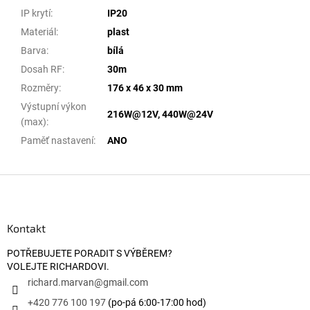
IP krytí
:
IP20
Materiál
:
plast
Barva
:
bílá
Dosah RF
:
30m
Rozměry
:
176 x 46 x 30 mm
Výstupní výkon
216W@12V, 440W@24V
(max)
:
Paměť nastavení
:
ANO
Zápatí
Kontakt
POTŘEBUJETE PORADIT S VÝBĚREM?
VOLEJTE RICHARDOVI.
richard.marvan
@
gmail.com
+420 776 100 197
(po-pá 6:00-17:00 hod)