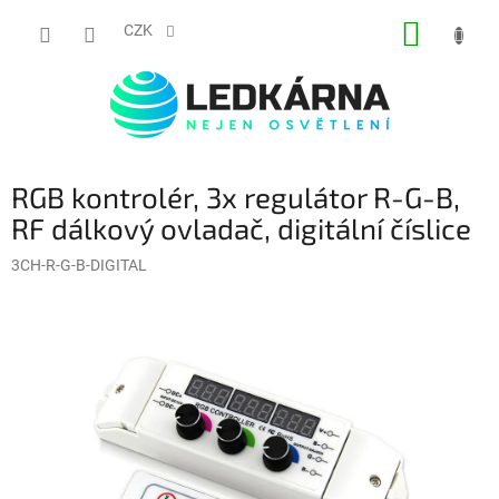
Přejít na obsah
NÁKUP
CZK
RGB kontrolér, 3x regulátor R-G-B,
RF dálkový ovladač, digitální číslice
3CH-R-G-B-DIGITAL