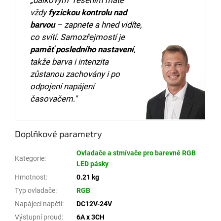
„dálkovým“ řešením máte
vždy
fyzickou kontrolu nad
barvou
– zapnete a hned vidíte,
co svítí. Samozřejmostí je
paměť posledního nastavení
,
takže barva i intenzita
zůstanou zachovány i po
odpojení napájení
časovačem."
Doplňkové parametry
Ovladače a stmívače pro barevné RGB
Kategorie
:
LED pásky
Hmotnost
:
0.21 kg
Typ ovladače
:
RGB
Napájecí napětí
:
DC12V-24V
Výstupní proud
:
6A x 3CH