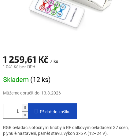
1 259,61 Kč
/ ks
1 041 Kč bez DPH
Měrná cena:
Skladem
(12 ks)
Můžeme doručit do:
13.8.2026
Přidat do košíku
RGB ovladač s otočnými knoby a RF dálkovým ovladačem 37 scén,
plynulé nastavení, paměť stavu, výkon 3×6 A (12–24 V).