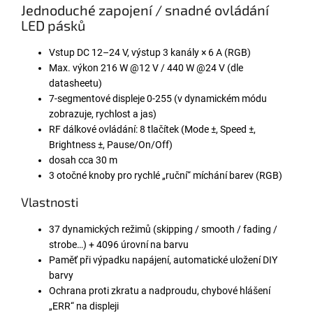
Jednoduché zapojení / snadné ovládání
LED pásků
Vstup DC 12–24 V, výstup 3 kanály × 6 A (RGB)
Max. výkon 216 W @12 V / 440 W @24 V (dle
datasheetu)
7-segmentové displeje 0-255 (v dynamickém módu
zobrazuje, rychlost a jas)
RF dálkové ovládání: 8 tlačítek (Mode ±, Speed ±,
Brightness ±, Pause/On/Off)
dosah cca 30 m
3 otočné knoby pro rychlé „ruční“ míchání barev (RGB)
Vlastnosti
37 dynamických režimů (skipping / smooth / fading /
strobe…) + 4096 úrovní na barvu
Paměť při výpadku napájení, automatické uložení DIY
barvy
Ochrana proti zkratu a nadproudu, chybové hlášení
„ERR“ na displeji