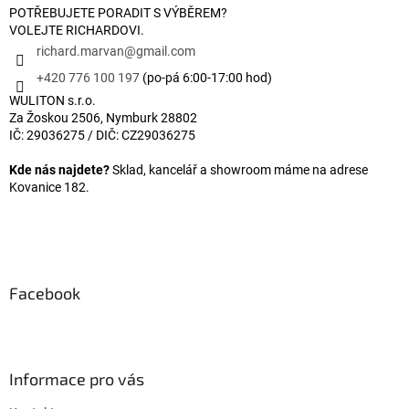
POTŘEBUJETE PORADIT S VÝBĚREM?
VOLEJTE RICHARDOVI.
richard.marvan
@
gmail.com
+420 776 100 197
(po-pá 6:00-17:00 hod)
WULITON s.r.o.
Za Žoskou 2506, Nymburk 28802
IČ: 29036275 / DIČ: CZ29036275
Kde nás najdete?
Sklad, kancelář a showroom máme na adrese
Kovanice 182.
Facebook
Informace pro vás