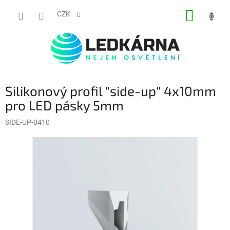
Přejít na obsah
NÁKUP
CZK
Silikonový profil "side-up" 4x10mm
pro LED pásky 5mm
SIDE-UP-0410