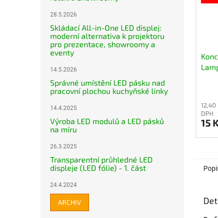
28.5.2026
Skládací All-in-One LED displej:
moderní alternativa k projektoru
pro prezentace, showroomy a
eventy
Konc
Lam
14.5.2026
Správné umístění LED pásku nad
pracovní plochou kuchyňské linky
12,40
14.4.2025
DPH
Výroba LED modulů a LED pásků
15 
na míru
26.3.2025
Transparentní průhledné LED
displeje (LED fólie) - 1. část
Popi
24.4.2024
Det
ARCHIV