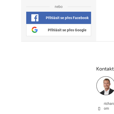
nebo
Přihlásit se přes Facebook
Přihlásit se přes Google
Zápatí
Kontakt
richa
om