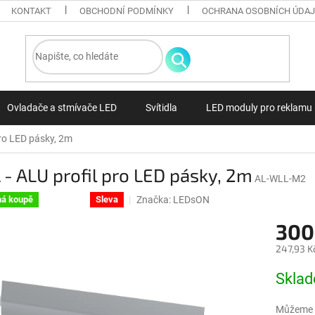
KONTAKT
OBCHODNÍ PODMÍNKY
OCHRANA OSOBNÍCH ÚDA
Ovladače a stmívače LED
Svítidla
LED moduly pro reklamu
pro LED pásky, 2m
- ALU profil pro LED pásky, 2m
AL-WLL-M2
Značka:
LEDsON
á koupě
Doprodej
Sleva
300
247,93 K
Měrná ce
Skla
Můžeme d