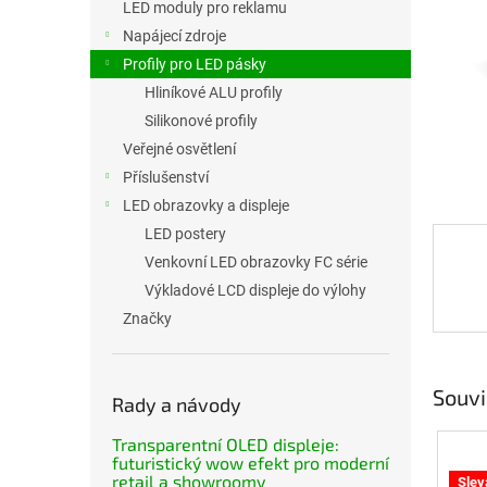
LED moduly pro reklamu
Napájecí zdroje
Profily pro LED pásky
Hliníkové ALU profily
Silikonové profily
Veřejné osvětlení
Příslušenství
LED obrazovky a displeje
LED postery
Venkovní LED obrazovky FC série
Výkladové LCD displeje do výlohy
Značky
Souvi
Rady a návody
Transparentní OLED displeje:
Dopr
futuristický wow efekt pro moderní
retail a showroomy
Slev