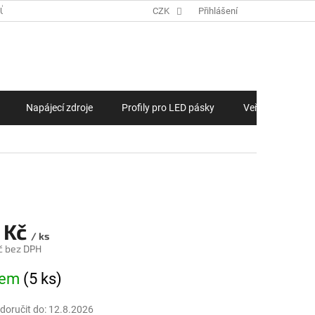
JŮ
ZAKÁZKOVÁ VÝROBA LED PÁSKŮ, LED MODULŮ NA MÍRU
CZK
Přihlášení
NÁKUPNÍ KOŠÍ
Napájecí zdroje
Profily pro LED pásky
Veřejné osvětlen
 Kč
/ ks
č bez DPH
na:
dem
(5 ks)
oručit do:
12.8.2026