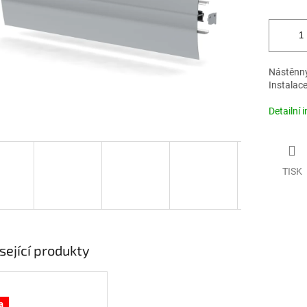
Nástěnný 
Instalac
Detailní 
TISK
sející produkty
odej
a