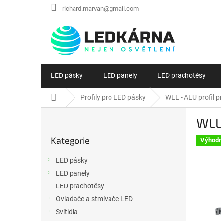
Přejít na obsah
richard.marvan@gmail.com
LED pásky
LED panely
LED prachotěsy
Domů
Profily pro LED pásky
WLL - ALU profil 
Postranní panel
WLL 
Přeskočit kategorie
Kategorie
Výhodn
LED pásky
LED panely
LED prachotěsy
Ovladače a stmívače LED
Svítidla