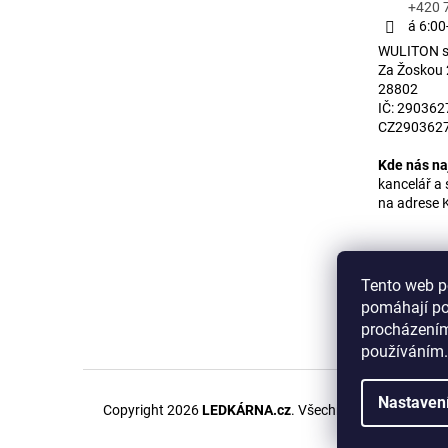
+420 
á 6:00
WULITON s.
Za Žoskou
28802
IČ: 2903627
CZ290362
Kde nás na
kancelář 
na adrese 
Tento web p
pomáhají po
procházením
používáním.
Nastaven
Copyright 2026
LEDKÁRNA.cz
. Všechna práva vyhraze