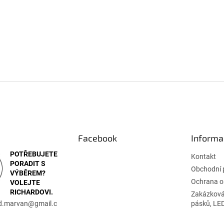
Facebook
Informa
POTŘEBUJETE
Kontakt
PORADIT S
Obchodní 
VÝBĚREM?
Ochrana o
VOLEJTE
RICHARDOVI.
Zakázková
rd.marvan
@
gmail.c
pásků, LE