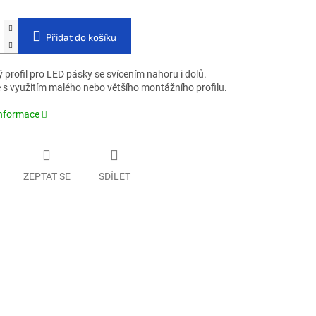
Přidat do košíku
profil pro LED pásky se svícením nahoru i dolů.
e s využitím malého nebo většího montážního profilu.
informace
ZEPTAT SE
SDÍLET