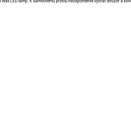
il Wall LED lamp. K samotnému profilu nezapomeňte vybrat difuzor a kon