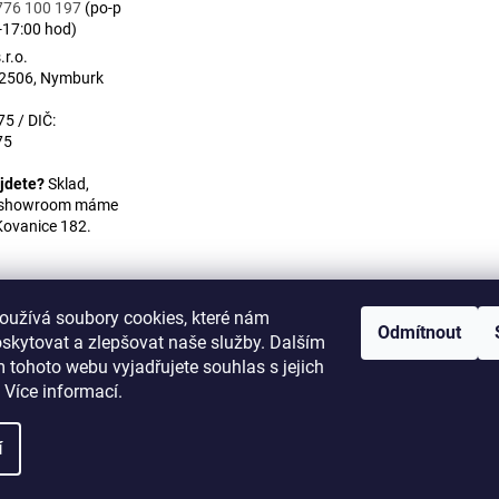
776 100 197
(po-p
-17:00 hod)
r.o.
 2506, Nymburk
5 / DIČ:
75
jdete?
Sklad,
a showroom máme
Kovanice 182.
oužívá soubory cookies, které nám
Odmítnout
skytovat a zlepšovat naše služby. Dalším
WULITON
 tohoto webu vyjadřujete souhlas s jejich
 Více informací.
í
na.