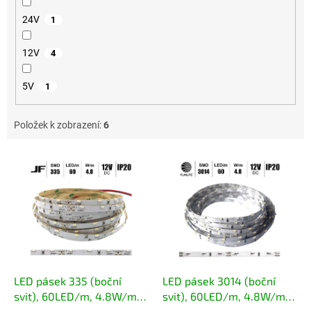
24V
1
12V
4
5V
1
Položek k zobrazení:
6
Výpis produktů
LED pásek 335 (boční
LED pásek 3014 (boční
svit), 60LED/m, 4.8W/m,
svit), 60LED/m, 4.8W/m,