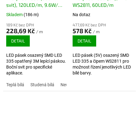
svit), 120LED/m, 9.6W/m,
WS2811, 60LED/m
12V
Skladem
(186 m)
Na dotaz
189 Kč bez DPH
477,69 Kč bez DPH
228,69 Kč
578 Kč
/ m
/ m
DETAIL
DETAIL
LED pásek osazený SMD LED
LED pásek (5V) osazený SMD
335 opatřený 3M lepící páskou.
LED 335 a čipem WS2811 pro
Boční svit pro specifické
možnost řízení jenotlivých LED
aplikace.
bílé barvy.
Teplá bílá
Studená bílá
Neutrální bílá