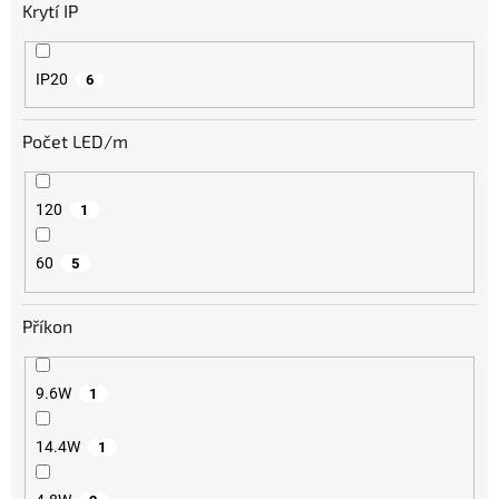
Krytí IP
IP20
6
Počet LED/m
120
1
60
5
Příkon
9.6W
1
14.4W
1