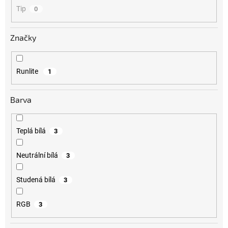
Tip
0
Značky
Runlite
1
Barva
Teplá bílá
3
Neutrální bílá
3
Studená bílá
3
RGB
3