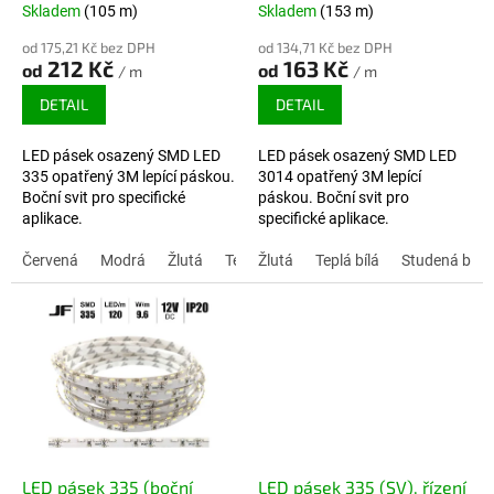
12V
12V
Skladem
(105 m)
Skladem
(153 m)
od 175,21 Kč bez DPH
od 134,71 Kč bez DPH
212 Kč
163 Kč
od
od
/ m
/ m
DETAIL
DETAIL
LED pásek osazený SMD LED
LED pásek osazený SMD LED
335 opatřený 3M lepící páskou.
3014 opatřený 3M lepící
Boční svit pro specifické
páskou. Boční svit pro
aplikace.
specifické aplikace.
Červená
Modrá
Žlutá
Teplá bílá
Žlutá
Studená bílá
Teplá bílá
Studená bílá
Neutrální b
LED pásek 335 (boční
LED pásek 335 (SV), řízení