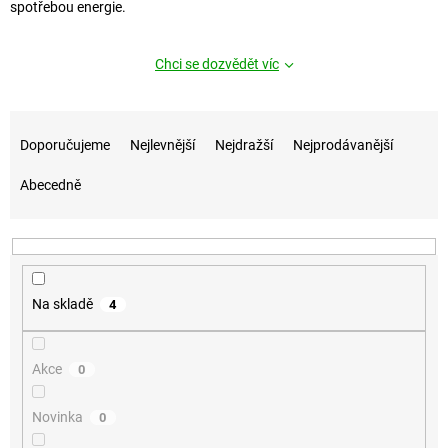
spotřebou energie.
Chci se dozvědět víc
Řazení produktů
Doporučujeme
Nejlevnější
Nejdražší
Nejprodávanější
Abecedně
Na skladě
4
Akce
0
Novinka
0