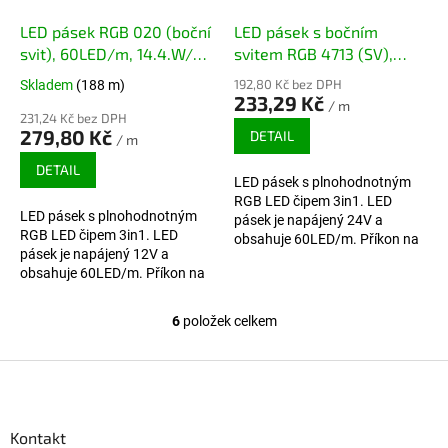
LED pásek RGB 020 (boční
LED pásek s bočním
svit), 60LED/m, 14.4.W/m,
svitem RGB 4713 (SV),
12V
60LED/m
192,80 Kč bez DPH
Skladem
(188 m)
233,29 Kč
/ m
231,24 Kč bez DPH
279,80 Kč
DETAIL
/ m
DETAIL
LED pásek s plnohodnotným
RGB LED čipem 3in1. LED
LED pásek s plnohodnotným
pásek je napájený 24V a
RGB LED čipem 3in1. LED
obsahuje 60LED/m. Příkon na
pásek je napájený 12V a
1m činí 10.8W.
obsahuje 60LED/m. Příkon na
1m činí 14.4W.
6
položek celkem
Ovládací prvky výpisu
Zápatí
Kontakt