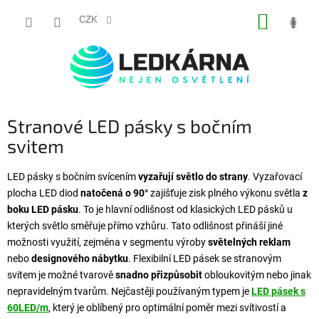
Přejít na obsah
NÁKUP
CZK
Stranové LED pásky s bočním
svitem
LED pásky s bočním svícením
vyzařují světlo do strany
. Vyzařovací
plocha LED diod
natočená o 90°
zajišťuje zisk plného výkonu světla
z
boku LED pásku
. To je hlavní odlišnost od klasických LED pásků u
kterých světlo směřuje přímo vzhůru. Tato odlišnost přináší jiné
možnosti využití, zejména v segmentu výroby
světelných reklam
nebo
designového nábytku
. Flexibilní LED pásek se stranovým
svitem je možné tvarově
snadno přizpůsobit
obloukovitým nebo jinak
nepravidelným tvarům. Nejčastěji používaným typem je
LED pásek s
60LED/m
, který je oblíbený pro optimální poměr mezi svítivostí a