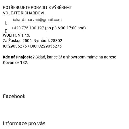
POTŘEBUJETE PORADIT S VÝBĚREM?
VOLEJTE RICHARDOVI.
richard.marvan
@
gmail.com
+420 776 100 197
(po-pá 6:00-17:00 hod)
WULITON s.r.o.
Za Žoskou 2506, Nymburk 28802
IČ: 29036275 / DIČ: CZ29036275
Kde nás najdete?
Sklad, kancelář a showroom máme na adrese
Kovanice 182.
Facebook
Informace pro vás