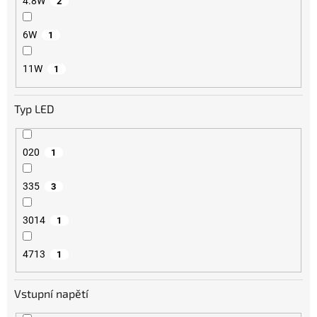
4.8W
2
6W
1
11W
1
Typ LED
020
1
335
3
3014
1
4713
1
Vstupní napětí