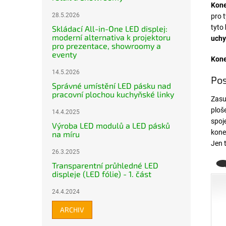
Kone
28.5.2026
pro t
tyto
Skládací All-in-One LED displej:
moderní alternativa k projektoru
uchy
pro prezentace, showroomy a
eventy
Kone
14.5.2026
Pos
Správné umístění LED pásku nad
pracovní plochou kuchyňské linky
Zasu
ploš
14.4.2025
spoj
Výroba LED modulů a LED pásků
kone
na míru
Jen 
26.3.2025
Transparentní průhledné LED
displeje (LED fólie) - 1. část
24.4.2024
ARCHIV