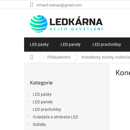
Přejít na obsah
richard.marvan@gmail.com
LED pásky
LED panely
LED prachotěsy
Domů
Příslušenství
Konektory, svorky, rozboč
Postranní panel
Kon
Přeskočit kategorie
Kategorie
LED pásky
LED panely
LED prachotěsy
Ovladače a stmívače LED
Svítidla