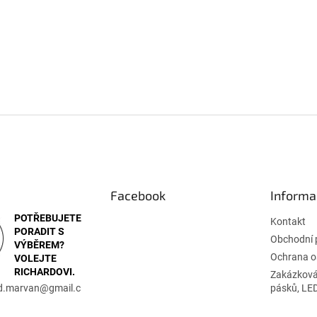
Facebook
Informa
POTŘEBUJETE
Kontakt
PORADIT S
Obchodní 
VÝBĚREM?
Ochrana o
VOLEJTE
RICHARDOVI.
Zakázková
rd.marvan
@
gmail.c
pásků, LE