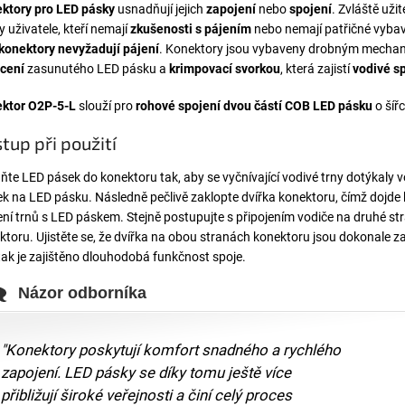
ktory pro LED pásky
usnadňují jejich
zapojení
nebo
spojení
. Zvláště uži
y uživatele, kteří nemají
zkušenosti s pájením
nebo nemají patřičné vyba
konektory nevyžadují pájení
. Konektory jsou vybaveny drobným mech
cení
zasunutého LED pásku a
krimpovací svorkou
, která zajistí
vodivé s
ktor O2P-5-L
slouží pro
rohové spojení dvou částí COB LED pásku
o šíř
tup při použití
ňte LED pásek do konektoru tak, aby se vyčnívající vodivé trny dotýkaly 
ek na LED pásku. Následně pečlivě zaklopte dvířka konektoru, čímž dojde
ení trnů s LED páskem. Stejně postupujte s připojením vodiče na druhé st
ktoru. Ujistěte se, že dvířka na obou stranách konektoru jsou dokonale 
tak je zajištěno dlouhodobá funkčnost spoje.
Názor odborníka
"Konektory poskytují komfort snadného a rychlého
zapojení. LED pásky se díky tomu ještě více
přibližují široké veřejnosti a činí celý proces