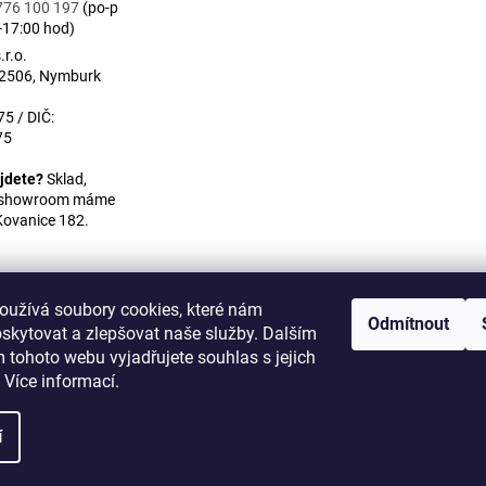
776 100 197
(po-p
-17:00 hod)
r.o.
 2506, Nymburk
5 / DIČ:
75
jdete?
Sklad,
a showroom máme
Kovanice 182.
oužívá soubory cookies, které nám
Odmítnout
skytovat a zlepšovat naše služby. Dalším
WULITON
 tohoto webu vyjadřujete souhlas s jejich
 Více informací.
í
na.