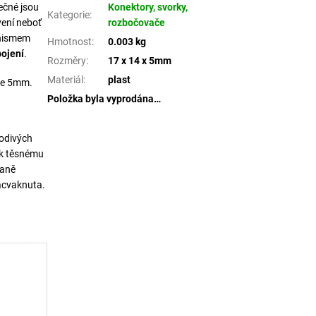
tečné jsou
Konektory, svorky,
Kategorie
:
vení neboť
rozbočovače
anismem
Hmotnost
:
0.003 kg
pojení
.
Rozměry
:
17 x 14 x 5mm
Materiál
:
plast
ce 5mm.
Položka byla vyprodána…
vodivých
 k těsnému
raně
zacvaknuta.