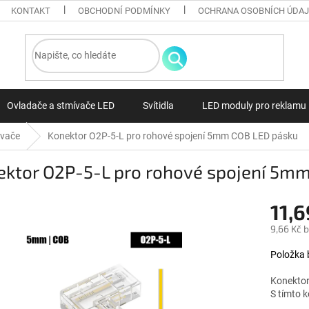
KONTAKT
OBCHODNÍ PODMÍNKY
OCHRANA OSOBNÍCH ÚDA
Ovladače a stmívače LED
Svítidla
LED moduly pro reklamu
ovače
Konektor O2P-5-L pro rohové spojení 5mm COB LED pásku
ektor O2P-5-L pro rohové spojení 5m
11,
9,66 Kč 
Měrná ce
Položka 
Konektor
S tímto 