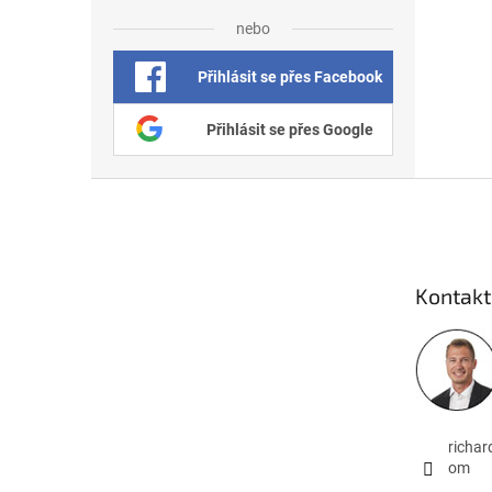
nebo
Přihlásit se přes Facebook
Přihlásit se přes Google
Zápatí
Kontakt
richa
om