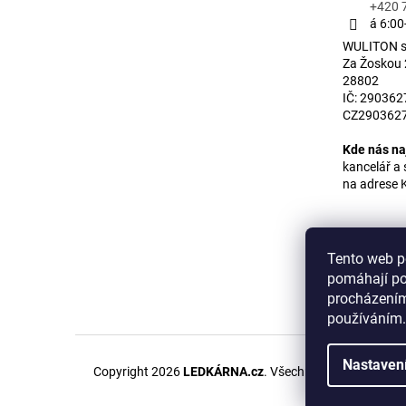
+420 
á 6:00
WULITON s.
Za Žoskou
28802
IČ: 2903627
CZ290362
Kde nás na
kancelář 
na adrese 
Tento web p
pomáhají po
procházením
používáním.
Nastaven
Copyright 2026
LEDKÁRNA.cz
. Všechna práva vyhraze