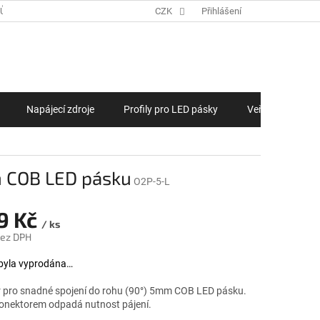
JŮ
ZAKÁZKOVÁ VÝROBA LED PÁSKŮ, LED MODULŮ NA MÍRU
CZK
Přihlášení
NÁKUPNÍ KOŠÍ
Napájecí zdroje
Profily pro LED pásky
Veřejné osvětlen
m COB LED pásku
O2P-5-L
69 Kč
/ ks
bez DPH
na:
byla vyprodána…
 pro snadné spojení do rohu (90°) 5mm COB LED pásku.
konektorem odpadá nutnost pájení.