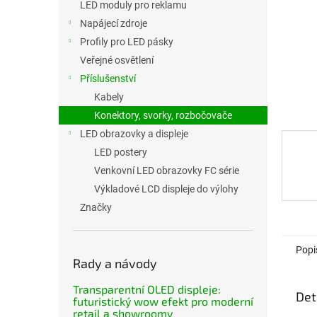
LED moduly pro reklamu
Napájecí zdroje
Profily pro LED pásky
Veřejné osvětlení
Příslušenství
Kabely
Konektory, svorky, rozbočovače
LED obrazovky a displeje
LED postery
Venkovní LED obrazovky FC série
Výkladové LCD displeje do výlohy
Značky
Popi
Rady a návody
Transparentní OLED displeje:
Det
futuristický wow efekt pro moderní
retail a showroomy