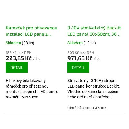
Rámeček pro přisazenou
0-10V stmívatelný Backlit
instalaci LED panelu
LED panel 60x60cm, 36W,
60x60cm, bílý
110lm/W, 3960lm
Skladem
(28 ks)
Skladem
(12 ks)
185 Kč bez DPH
803 Kč bez DPH
223,85 Kč
971,63 Kč
/ ks
/ ks
DETAIL
DETAIL
Hliníkový bíle lakovaný
Stmívatelný (0-10V) stropní
rámeček pro přisazenou
LED panel konstrukce Backlit.
montáž stropních LED panelů
Vhodné do kanceláří, učeben
rozměru 60x60cm.
nebo ordinací s potřebou
stmívání světla. Ideální poměr
cena/výkon. Záruka 5 let.
Čistá bílá 4000-4500K