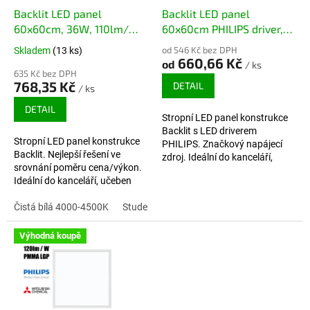
Backlit LED panel
Backlit LED panel
60x60cm, 36W, 110lm/W,
60x60cm PHILIPS driver,
3960lm
36W, 110lm/W, 3960lm
od 546 Kč bez DPH
Skladem
(13 ks)
660,66 Kč
od
/ ks
635 Kč bez DPH
768,35 Kč
DETAIL
/ ks
DETAIL
Stropní LED panel konstrukce
Backlit s LED driverem
Stropní LED panel konstrukce
PHILIPS. Značkový napájecí
Backlit. Nejlepší řešení ve
zdroj. Ideální do kanceláří,
srovnání poměru cena/výkon.
učeben nebo ordinací. Záruka 5
Ideální do kanceláří, učeben
let.
nebo ordinací. Záruka 5 let.
Čistá bílá 4000-4500K
Studená bílá 6000-6500K
Výhodná koupě