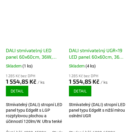
DALI stmívatelný LED
DALI stmívatelný UGR<19
panel 60x60cm, 36W,
LED panel 60x60cm, 36W,
120lm/W, 4320lm
120lm/W, 4320lm
Skladem
(1 ks)
Skladem
(4 ks)
1 285 Kč bez DPH
1 285 Kč bez DPH
1 554,85 Kč
1 554,85 Kč
/ ks
/ ks
DETAIL
DETAIL
Stmívatelný (DALI) stropní LED
Stmívatelný (DALI) stropní LED
panel typu Edgelit s LGP
panel typu Edgelit s nižší mírou
rozptylovou plochou a
oslnění UGR
účinností 120lm/W. Ultra tenké
provedení s větší svítivostí, bez