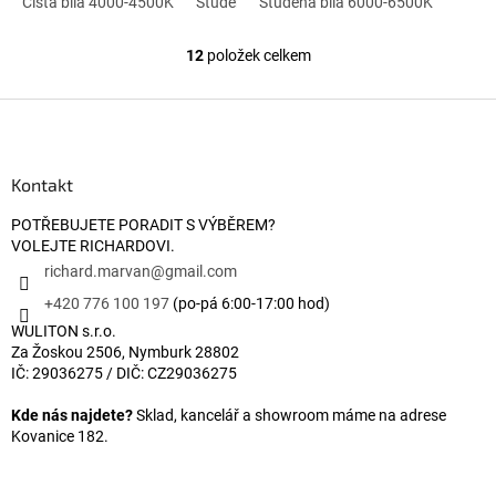
rizika zežloutnutí. Záruka 5 let.
Čistá bílá 4000-4500K
Studená bílá 6000-6500K
Studená bílá 6000-6500K
12
položek celkem
Ovládací prvky výpisu
Zápatí
Kontakt
POTŘEBUJETE PORADIT S VÝBĚREM?
VOLEJTE RICHARDOVI.
richard.marvan
@
gmail.com
+420 776 100 197
(po-pá 6:00-17:00 hod)
WULITON s.r.o.
Za Žoskou 2506, Nymburk 28802
IČ: 29036275 / DIČ: CZ29036275
Kde nás najdete?
Sklad, kancelář a showroom máme na adrese
Kovanice 182.