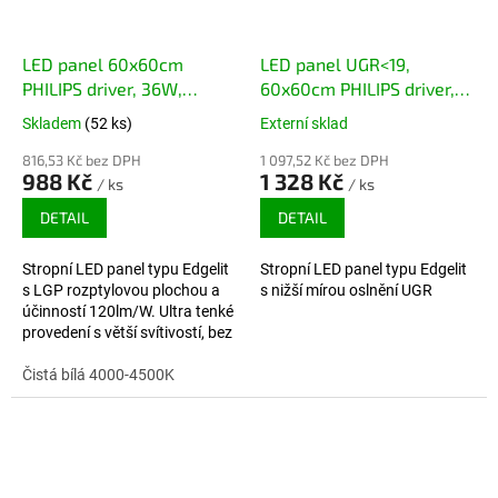
LED panel 60x60cm
LED panel UGR<19,
PHILIPS driver, 36W,
60x60cm PHILIPS driver,
120lm/W, 4320lm
36W, 120lm/W, 4320lm
Skladem
(52 ks)
Externí sklad
816,53 Kč bez DPH
1 097,52 Kč bez DPH
988 Kč
1 328 Kč
/ ks
/ ks
DETAIL
DETAIL
Stropní LED panel typu Edgelit
Stropní LED panel typu Edgelit
s LGP rozptylovou plochou a
s nižší mírou oslnění UGR
účinností 120lm/W. Ultra tenké
provedení s větší svítivostí, bez
rizika zežloutnutí. Záruka 5 let.
Čistá bílá 4000-4500K