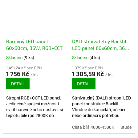
Barevný LED panel
DALI stmívatelný Backlit
60x60cm, 36W, RGB+CCT
LED panel 60x60cm, 36W,
110lm/W, 3960lm
Skladem
(9 ks)
Skladem
(4 ks)
1 451,24 Kč bez DPH
1 079 Kč bez DPH
1 756 Kč
1 305,59 Kč
/ ks
/ ks
DETAIL
DETAIL
Stropní RGB+CCT LED panel.
Stmívatelný (DALI) stropní LED
Jedinečné spojení možnosti
panel konstrukce Backlit.
svítit barevně nebo nastavit si
Vhodné do kanceláří, učeben
teplotu bílé (od 2800K do
nebo ordinací s potřebou
6500K) podle vlastního
stmívání světla. Ideální poměr
uvážení. Tenké Edgelit
cena/výkon. Záruka 5 let.
Čistá bílá 4000-4500K
Studená 
provedení.