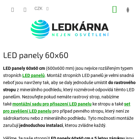
Přejít na obsah
NÁKUP
CZK
LED panely 60x60
LED panely 60x60 cm
(600x600 mm) jsou nejvíce rozšířeným typem
stropních
LED panelů
. Montáž stropních LED panelů je velmi snadná
neboť jsou navrženy tak, aby se daly jednoduše umístit
do rastrového
stropu
z minerálního podhledu, který rozměrově odpovídá těmto LED
panelům. Nezoufejte pokud nemáte rastrový strop, nabízíme
také
montážní sadu pro přisazení LED panelu
ke stropu a také
set
pro zavěšení LED panelu
pro případ pevného stropu, který není ze
sádrokartonu nebo z minerálního podhledu. Tyto možnosti montáže
zaručují
jednoduchou instalaci
, kterou zvládne každý.
Věříme, že naše stropní
LED panely 60x60 cm s 5 letou zárukou
jsou