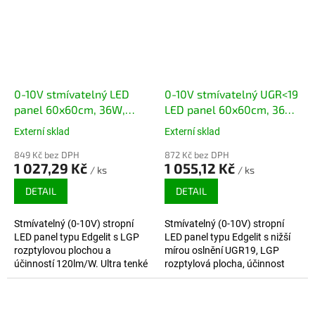
0-10V stmívatelný LED
0-10V stmívatelný UGR<19
panel 60x60cm, 36W,
LED panel 60x60cm, 36W,
120lm/W, 4320lm
120lm/W, 4320lm
Externí sklad
Externí sklad
849 Kč bez DPH
872 Kč bez DPH
1 027,29 Kč
1 055,12 Kč
/ ks
/ ks
DETAIL
DETAIL
Stmívatelný (0-10V) stropní
Stmívatelný (0-10V) stropní
LED panel typu Edgelit s LGP
LED panel typu Edgelit s nižší
rozptylovou plochou a
mírou oslnění UGR19, LGP
účinností 120lm/W. Ultra tenké
rozptylová plocha, účinnost
provedení s větší svítivostí, bez
120lm/W. Ultra tenké
rizika zežloutnutí. Záruka 5 let.
provedení. Záruka 5 let.