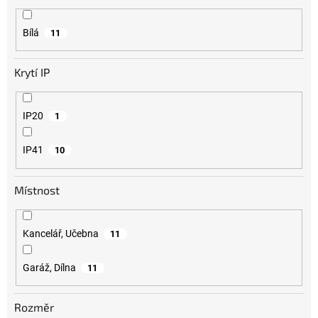
Bílá
11
Krytí IP
IP20
1
IP41
10
Místnost
Kancelář, Učebna
11
Garáž, Dílna
11
Rozměr