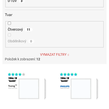
0-10V
3
Tvar
Čtvercový
11
Obdélníkový
0
VYMAZAT FILTRY
Položek k zobrazení:
12
Výpis produktů