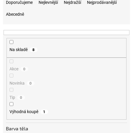
Doporučujeme
Nejlevnější
Nejdražší
Nejprodávanější
Abecedně
Na skladě
8
Akce
0
Novinka
0
Tip
0
Výhodná koupě
1
Barva těla