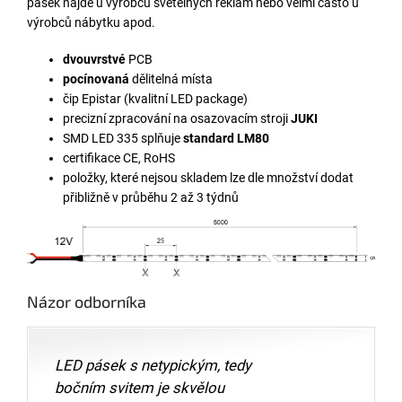
pásek najde u výrobců světelných reklam nebo velmi často u
výrobců nábytku apod.
dvouvrstvé
PCB
pocínovaná
dělitelná místa
čip Epistar (kvalitní LED package)
precizní zpracování na osazovacím stroji
JUKI
SMD LED 335 splňuje
standard LM80
certifikace CE, RoHS
položky, které nejsou skladem lze dle množství dodat
přibližně v průběhu 2 až 3 týdnů
Názor odborníka
LED pásek s netypickým, tedy
bočním svitem je skvělou