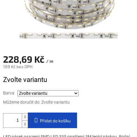
228,69 Kč
/ m
189 Kč bez DPH
Měrná cena:
Zvolte variantu
Barva
Můžeme doručit do:
Zvolte variantu
Přidat do košíku
LED pásek osazený SMD LED 335 opatřený 3M lepící páskou.
Boční