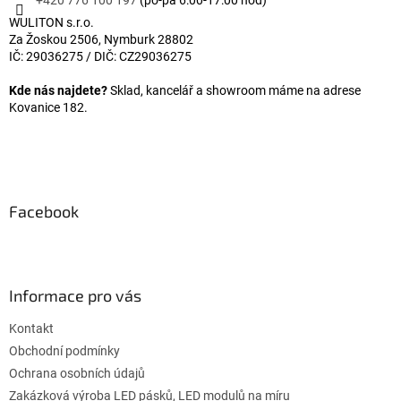
+420 776 100 197
(po-pá 6:00-17:00 hod)
WULITON s.r.o.
Za Žoskou 2506, Nymburk 28802
IČ: 29036275 / DIČ: CZ29036275
Kde nás najdete?
Sklad, kancelář a showroom máme na adrese
Kovanice 182.
Facebook
Informace pro vás
Kontakt
Obchodní podmínky
Ochrana osobních údajů
Zakázková výroba LED pásků, LED modulů na míru