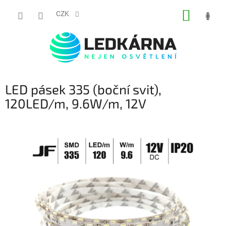
Přejít na obsah
NÁKUP
CZK
LED pásek 335 (boční svit),
120LED/m, 9.6W/m, 12V