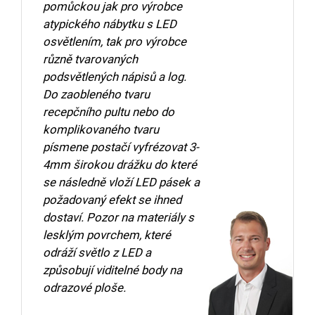
pomůckou jak pro výrobce
atypického nábytku s LED
osvětlením, tak pro výrobce
různě tvarovaných
podsvětlených nápisů a log.
Do zaobleného tvaru
recepčního pultu nebo do
komplikovaného tvaru
písmene postačí vyfrézovat 3-
4mm širokou drážku do které
se následně vloží LED pásek a
požadovaný efekt se ihned
dostaví. Pozor na materiály s
lesklým povrchem, které
odráží světlo z LED a
způsobují viditelné body na
odrazové ploše.