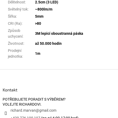
Dělitelnost
:
2.5cm (3 LED)
Světelný tok
:
~800lm/m
Šířka
:
5mm
CRI (Ra)
:
>80
Způsob
3M lepicí oboustranná páska
uchycení
:
Životnost
:
až 50.000 hodin
Prodejní
1m
jednotka
:
Zápatí
Kontakt
POTŘEBUJETE PORADIT S VÝBĚREM?
VOLEJTE RICHARDOVI.
richard.marvan
@
gmail.com