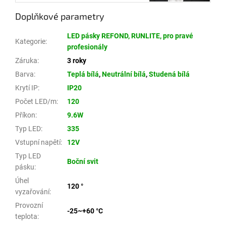
Doplňkové parametry
LED pásky REFOND, RUNLITE, pro pravé
Kategorie
:
profesionály
Záruka
:
3 roky
Barva
:
Teplá bílá
,
Neutrální bílá
,
Studená bílá
Krytí IP
:
IP20
Počet LED/m
:
120
Příkon
:
9.6W
Typ LED
:
335
Vstupní napětí
:
12V
Typ LED
Boční svit
pásku
:
Úhel
120 °
vyzařování
:
Provozní
-25~+60 °C
teplota
: