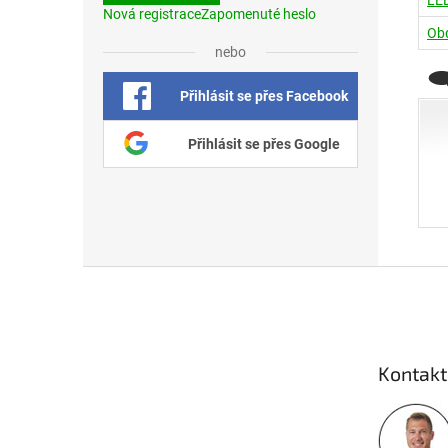
Nová registrace
Zapomenuté heslo
Obd
nebo
Přihlásit se přes Facebook
Přihlásit se přes Google
Zápatí
Kontakt