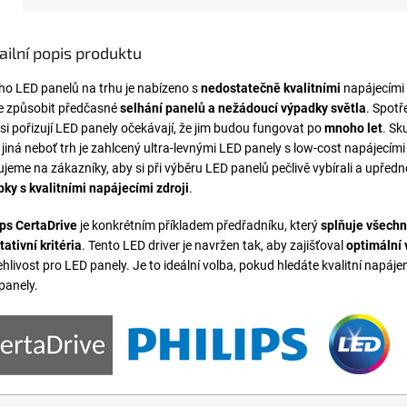
ailní popis produktu
o LED panelů na trhu je nabízeno s
nedostatečně kvalitními
napájecími 
 způsobit předčasné
selhání panelů a nežádoucí výpadky světla
. Spotře
í si pořizují LED panely očekávají, že jim budou fungovat po
mnoho let
. Sk
 jiná neboť trh je zahlcený ultra-levnými LED panely s low-cost napájecími 
ujeme na zákazníky, aby si při výběru LED panelů pečlivě vybírali a upředn
bky s kvalitními napájecími zdroji
.
ips CertaDrive
je konkrétním příkladem předřadníku, který
splňuje všech
tativní kritéria
. Tento LED driver je navržen tak, aby zajišťoval
optimální
hlivost pro LED panely. Je to ideální volba, pokud hledáte kvalitní napáje
panely.