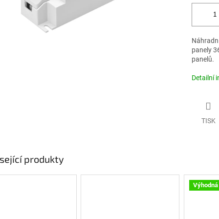
Náhradní
panely 36
panelů.
Detailní 
TISK
sející produkty
Výhodná