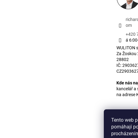
richa
om
+420 
á 6:00
WULITON s.
Za Žoskou
28802
IČ: 2903627
CZ290362
Kde nás na
kancelář 
na adrese 
Tento web p
pomáhají po
procházením