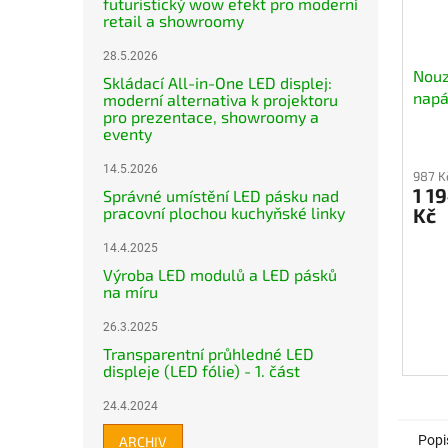
futuristický wow efekt pro moderní
retail a showroomy
28.5.2026
Nouz
Skládací All-in-One LED displej:
napá
moderní alternativa k projektoru
pro prezentace, showroomy a
pane
eventy
2.2A
14.5.2026
987 K
1 1
Správné umístění LED pásku nad
pracovní plochou kuchyňské linky
Kč
14.4.2025
Výroba LED modulů a LED pásků
na míru
26.3.2025
Transparentní průhledné LED
displeje (LED fólie) - 1. část
24.4.2024
Popi
ARCHIV