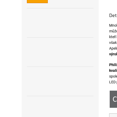
Det
Mnoh
může
kteř
však
Apel
výro
Phil
kvali
spole
LED 