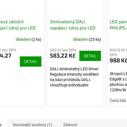
ový záložní
Stmívatelný DALI
LED pan
jecí zdroj pro LED
napájecí zdroj pro LED
PHILIPS 
ly, LiFePO4 6.4V
panely, 300-1500mA
120lm/
Skladem
(2 ks)
Skladem
(25 ks)
h (180min)
č bez DPH
482 Kč bez DPH
816,53 Kč 
94,27
583,22 Kč
DPH
DETAIL
988 K
DETAIL
DALI stmívatelný LED driver.
Stropní L
Regulace intenzity osvětlení
Edgelit s
na bázi protokolu DALI.
plochou a
Umožňuje individuální
120lm/W. 
nastavení výstupního
provedení 
proudu na požadovanou
bez rizika
Čistá bíl
hodnotu.
Záruka 5 
s
Související soubory (1)
Diskuze