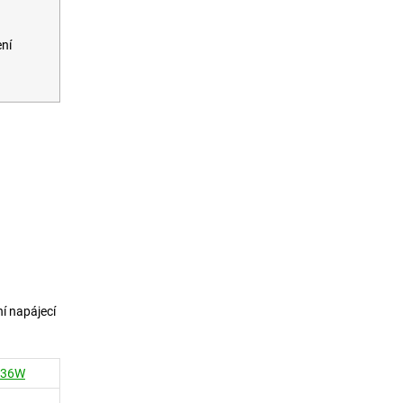
ní
í napájecí
, 36W