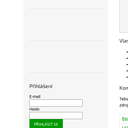
Vla
Přihlášení
Kom
E-mail
Tabu
zdro
Heslo
Bac
PŘIHLÁSIT SE
LE