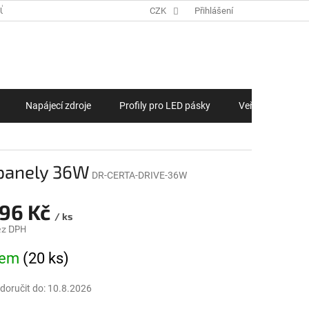
JŮ
ZAKÁZKOVÁ VÝROBA LED PÁSKŮ, LED MODULŮ NA MÍRU
CZK
Přihlášení
NÁKUPNÍ KOŠÍ
Napájecí zdroje
Profily pro LED pásky
Veřejné osvětlen
 panely 36W
DR-CERTA-DRIVE-36W
,96 Kč
/ ks
ez DPH
na:
dem
(20 ks)
oručit do:
10.8.2026