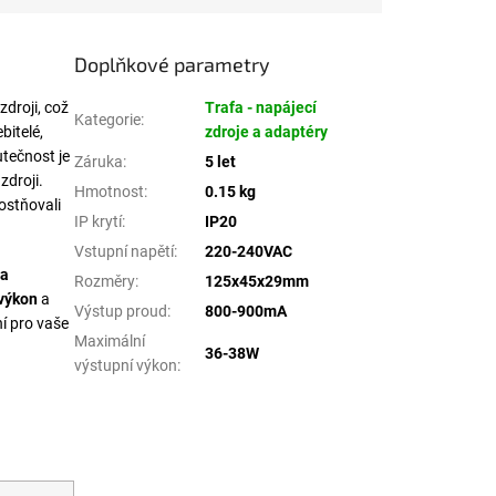
Doplňkové parametry
zdroji, což
Trafa - napájecí
Kategorie
:
bitelé,
zdroje a adaptéry
utečnost je
Záruka
:
5 let
zdroji.
Hmotnost
:
0.15 kg
ostňovali
IP krytí
:
IP20
Vstupní napětí
:
220-240VAC
na
Rozměry
:
125x45x29mm
 výkon
a
Výstup proud
:
800-900mA
ní pro vaše
Maximální
36-38W
výstupní výkon
: