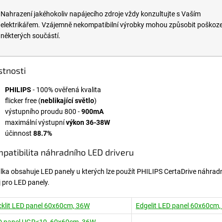
Nahrazení jakéhokoliv napájecího zdroje vždy konzultujte s Vaším
elektrikářem. Vzájemně nekompatibilní výrobky mohou způsobit poškoze
některých součástí.
stnosti
PHILIPS
- 100% ověřená kvalita
flicker free (
neblikající světlo
)
výstupního proudu 800 -
900mA
maximální výstupní
výkon 36-38W
účinnost
88.7%
patibilita náhradního LED driveru
lka obsahuje LED panely u kterých lze použít PHILIPS CertaDrive náhradn
j pro LED panely.
klit LED panel 60x60cm, 36W
Edgelit LED panel 60x60cm
D panel UGR<19, 60x60cm, 36W