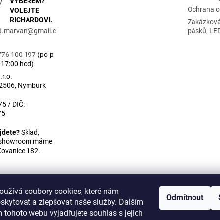
VÝBĚREM?
Ochrana o
VOLEJTE
RICHARDOVI.
Zakázková
rd.marvan
@
gmail.c
pásků, LE
776 100 197
(po-p
-17:00 hod)
r.o.
 2506, Nymburk
5 / DIČ:
75
jdete?
Sklad,
a showroom máme
Kovanice 182.
oužívá soubory cookies, které nám
Odmítnout
skytovat a zlepšovat naše služby. Dalším
WULITON
 tohoto webu vyjadřujete souhlas s jejich