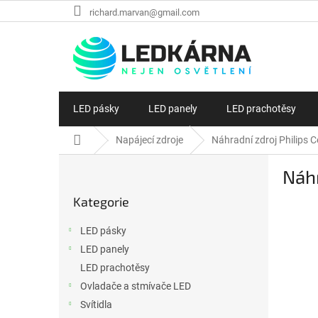
Přejít na obsah
richard.marvan@gmail.com
LED pásky
LED panely
LED prachotěsy
Domů
Napájecí zdroje
Náhradní zdroj Philips 
Postranní panel
Náhr
Přeskočit kategorie
Kategorie
LED pásky
LED panely
LED prachotěsy
Ovladače a stmívače LED
Svítidla