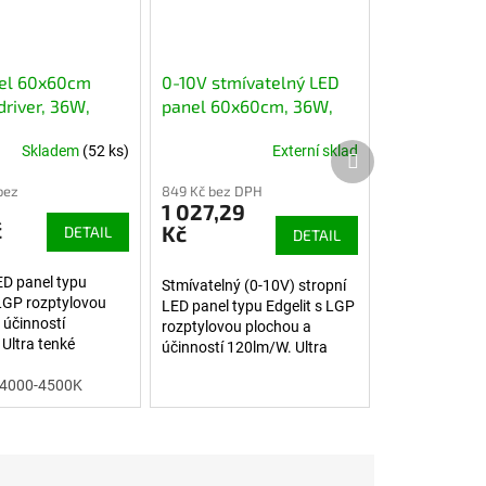
el 60x60cm
0-10V stmívatelný LED
driver, 36W,
panel 60x60cm, 36W,
W, 4320lm
120lm/W, 4320lm
Další produkt
Skladem
(52 ks)
Externí sklad
bez
849 Kč bez DPH
1 027,29
č
Kč
DETAIL
DETAIL
ED panel typu
Stmívatelný (0-10V) stropní
 LGP rozptylovou
LED panel typu Edgelit s LGP
 účinností
rozptylovou plochou a
Ultra tenké
účinností 120lm/W. Ultra
s větší svítivostí,
tenké provedení s větší
 zežloutnutí.
á 4000-4500K
svítivostí, bez rizika
let.
zežloutnutí. Záruka 5 let.