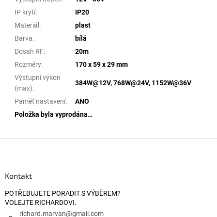
IP krytí
:
IP20
Materiál
:
plast
Barva
:
bílá
Dosah RF
:
20m
Rozměry
:
170 x 59 x 29 mm
Výstupní výkon
384W@12V, 768W@24V, 1152W@36V
(max)
:
Paměť nastavení
:
ANO
Položka byla vyprodána…
Zápatí
Kontakt
POTŘEBUJETE PORADIT S VÝBĚREM?
VOLEJTE RICHARDOVI.
richard.marvan
@
gmail.com