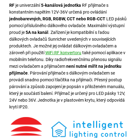
RF
je univerzální
5-kanálová jednotka
RF přijímače s
konstantním napětím 12V-36V určená pro ovládání
jednobarevných, RGB, RGBW, CCT nebo RGB-CCT
LED pásků
pomocí příslušného dálkového ovladače. Maximální výstupní
proud je
5A na kanál
. Zařízení je kompatibilní s řadou
dálkových ovladačů Sunricher uvedených v souvisejících
produktech.
Je možné jej ovládat dálkovým ovladačem a
zároveň při použití
WiFi RF konvertoru
také pomocí aplikace v
mobilním telefonu.
Díky radiofrekvenčnímu přenosu signálu
mezi ovladačem a přijímačem
není nutné mířit na jednotku
přijímače
. Párování přijímače s dálkovým ovladačem se
provádí snadno pomocí tlačítka na přijímači. Přesný postup
párování a způsob zapojení je popsán v přiloženém manuálu,
který je součástí balení. Přijímač je určený pro LED pásky 12V,
24V nebo 36V. Jednotka je v plastovém krytu, který odpovídá
krytí IP20.