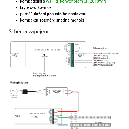
kompatibilní s
WiFi-RF konvertorem SR-2818WiN
kryté svorkovnice
paměť
uložení posledního nastavení
kompaktní rozměry, snadná montáž
Schéma zapojení