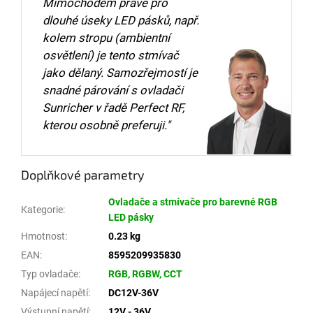
Mimochodem právě pro
dlouhé úseky LED pásků, např.
kolem stropu (ambientní
osvětlení) je tento stmívač
jako dělaný. Samozřejmostí je
snadné párování s ovladači
Sunricher v řadě Perfect RF,
kterou osobně preferuji."
Doplňkové parametry
Ovladače a stmívače pro barevné RGB
Kategorie
:
LED pásky
Hmotnost
:
0.23 kg
EAN
:
8595209935830
Typ ovladače
:
RGB, RGBW, CCT
Napájecí napětí
:
DC12V-36V
Výstupní napětí
:
12V - 36V