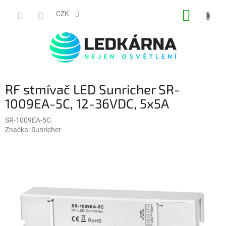
Přejít na obsah
NÁKUP
CZK
RF stmívač LED Sunricher SR-
1009EA-5C, 12-36VDC, 5x5A
SR-1009EA-5C
Značka:
Sunricher