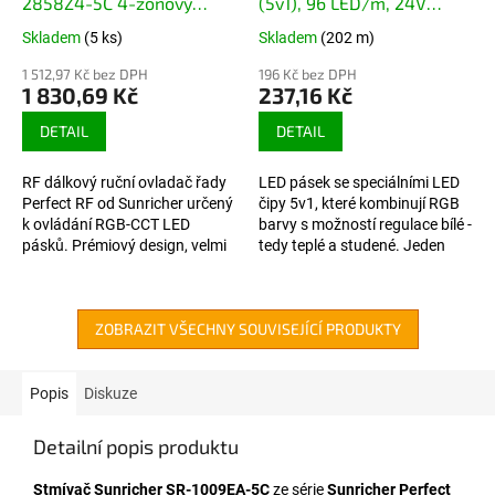
2858Z4-5C 4-zónový
(5v1), 96 LED/m, 24V
RGB-CCT
24W/m
Skladem
(5 ks)
Skladem
(202 m)
1 512,97 Kč bez DPH
196 Kč bez DPH
1 830,69 Kč
237,16 Kč
DETAIL
DETAIL
RF dálkový ruční ovladač řady
LED pásek se speciálními LED
Perfect RF od Sunricher určený
čipy 5v1, které kombinují RGB
k ovládání RGB-CCT LED
barvy s možností regulace bílé -
pásků. Prémiový design, velmi
tedy teplé a studené. Jeden
snadné ovládání 4 na sobě
metr LED pásku obsahuje 96
nezávislých světelných okruhů.
LED čipů REFOND.
ZOBRAZIT VŠECHNY SOUVISEJÍCÍ PRODUKTY
Popis
Diskuze
Detailní popis produktu
Stmívač Sunricher SR-1009EA-5C
ze série
Sunricher Perfect