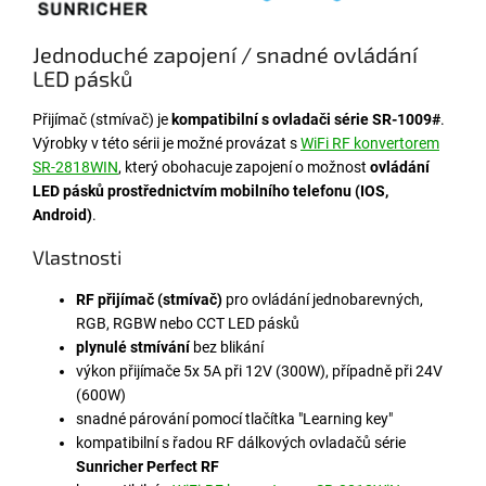
Jednoduché zapojení / snadné ovládání
LED pásků
Přijímač (stmívač) je
kompatibilní s ovladači série SR-1009#
.
Výrobky v této sérii je možné provázat s
WiFi RF konvertorem
SR-2818WIN
, který obohacuje zapojení o možnost
ovládání
LED pásků prostřednictvím mobilního telefonu (IOS,
Android)
.
Vlastnosti
RF přijímač (stmívač)
pro ovládání jednobarevných,
RGB, RGBW nebo CCT LED pásků
plynulé stmívání
bez blikání
výkon přijímače 5x 5A při 12V (300W), případně při 24V
(600W)
snadné párování pomocí tlačítka "Learning key"
kompatibilní s řadou RF dálkových ovladačů série
Sunricher Perfect RF