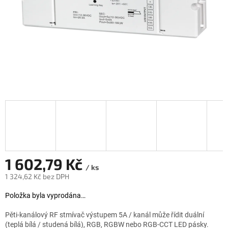
1 602,79 Kč
/ ks
1 324,62 Kč bez DPH
Měrná cena:
Položka byla vyprodána…
Pěti-kanálový RF stmívač výstupem 5A / kanál může řídit duální
(teplá bílá / studená bílá), RGB, RGBW nebo RGB-CCT LED pásky.